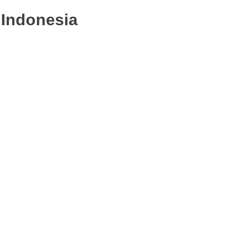
 Indonesia