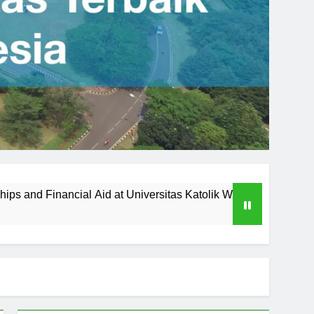
 at Universitas Katolik Widya Mandala Surabaya
Campus F
3 Hari Ago