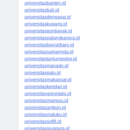
universitasbanten.id
universitasbali.id
universitasdenpasar.id
universitaskupang.id
universitaspontianak.id
universitaspalangkaraya.id
universitasbanjarbaru.id
universitassamarinda.id
universitastanjungselor.id
universitasmanado.id
universitaspalu.id
universitasmakassar.id
universitaskendari.id
universitasgorontalo.id
universitasmamuju.id
universitasambon.id
universitasmaluku.id
universitassofifi.id
universitasjayapura.id