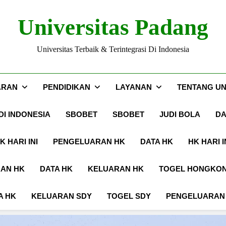
Universitas Padang
Universitas Terbaik & Terintegrasi Di Indonesia
ARAN
PENDIDIKAN
LAYANAN
TENTANG UN
DI INDONESIA
SBOBET
SBOBET
JUDI BOLA
DA
K HARI INI
PENGELUARAN HK
DATA HK
HK HARI I
AN HK
DATA HK
KELUARAN HK
TOGEL HONGKO
A HK
KELUARAN SDY
TOGEL SDY
PENGELUARAN