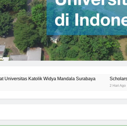
Widya Mandala Surabaya
Scholarships and Financial Aid 
2 Hari Ago