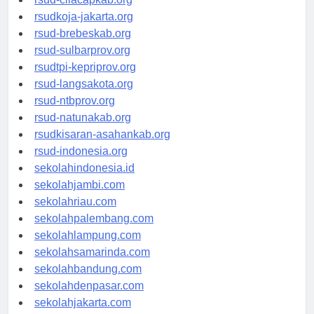
rsud-cilacapkab.org
rsudkoja-jakarta.org
rsud-brebeskab.org
rsud-sulbarprov.org
rsudtpi-kepriprov.org
rsud-langsakota.org
rsud-ntbprov.org
rsud-natunakab.org
rsudkisaran-asahankab.org
rsud-indonesia.org
sekolahindonesia.id
sekolahjambi.com
sekolahriau.com
sekolahpalembang.com
sekolahlampung.com
sekolahsamarinda.com
sekolahbandung.com
sekolahdenpasar.com