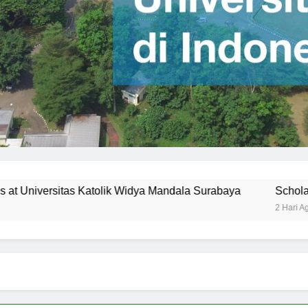
k Widya Mandala Surabaya
Scholarships and Financial Ai
2 Hari Ago