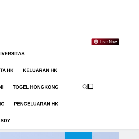
Live Now
IVERSITAS
TA HK
KELUARAN HK
NI
TOGEL HONGKONG
NG
PENGELUARAN HK
 SDY