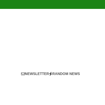
NEWSLETTER
RANDOM NEWS