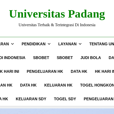
Universitas Padang
Universitas Terbaik & Terintegrasi Di Indonesia
ARAN
PENDIDIKAN
LAYANAN
TENTANG UN
DI INDONESIA
SBOBET
SBOBET
JUDI BOLA
DA
K HARI INI
PENGELUARAN HK
DATA HK
HK HARI I
AN HK
DATA HK
KELUARAN HK
TOGEL HONGKO
A HK
KELUARAN SDY
TOGEL SDY
PENGELUARAN