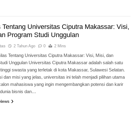
 Tentang Universitas Ciputra Makassar: Visi,
dan Program Studi Unggulan
tas
2 Tahun Ago
0
2 Mins
ilas Tentang Universitas Ciputra Makassar: Visi, Misi, dan
tudi Unggulan Universitas Ciputra Makassar adalah salah satu
tinggi swasta yang terletak di kota Makassar, Sulawesi Selatan.
i dan misi yang jelas, universitas ini telah menjadi pilihan utama
 calon mahasiswa yang ingin mengembangkan potensi dan karir
 dunia bisnis dan…
 News