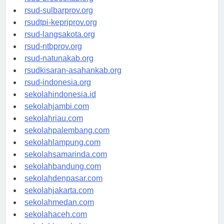
rsud-brebeskab.org
rsud-sulbarprov.org
rsudtpi-kepriprov.org
rsud-langsakota.org
rsud-ntbprov.org
rsud-natunakab.org
rsudkisaran-asahankab.org
rsud-indonesia.org
sekolahindonesia.id
sekolahjambi.com
sekolahriau.com
sekolahpalembang.com
sekolahlampung.com
sekolahsamarinda.com
sekolahbandung.com
sekolahdenpasar.com
sekolahjakarta.com
sekolahmedan.com
sekolahaceh.com