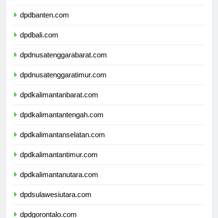
dpdjawatimur.com
dpdbanten.com
dpdbali.com
dpdnusatenggarabarat.com
dpdnusatenggaratimur.com
dpdkalimantanbarat.com
dpdkalimantantengah.com
dpdkalimantanselatan.com
dpdkalimantantimur.com
dpdkalimantanutara.com
dpdsulawesiutara.com