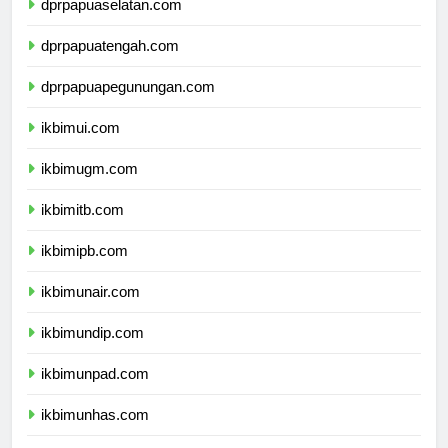
dprpapuaselatan.com
dprpapuatengah.com
dprpapuapegunungan.com
ikbimui.com
ikbimugm.com
ikbimitb.com
ikbimipb.com
ikbimunair.com
ikbimundip.com
ikbimunpad.com
ikbimunhas.com