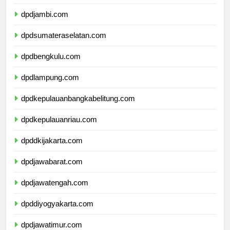
dpdriau.com
dpdjambi.com
dpdsumateraselatan.com
dpdbengkulu.com
dpdlampung.com
dpdkepulauanbangkabelitung.com
dpdkepulauanriau.com
dpddkijakarta.com
dpdjawabarat.com
dpdjawatengah.com
dpddiyogyakarta.com