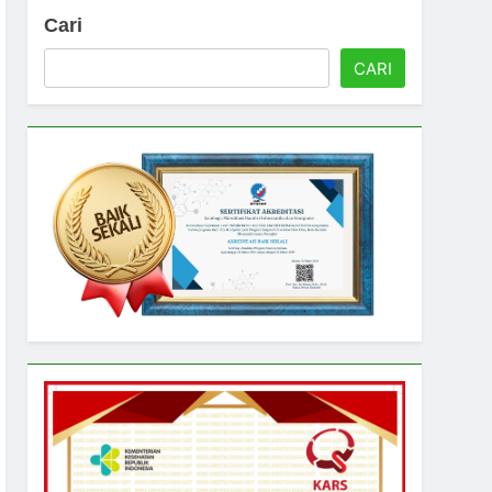
Cari
CARI