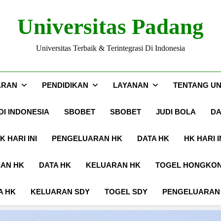
Universitas Padang
Universitas Terbaik & Terintegrasi Di Indonesia
ARAN
PENDIDIKAN
LAYANAN
TENTANG UN
DI INDONESIA
SBOBET
SBOBET
JUDI BOLA
DA
K HARI INI
PENGELUARAN HK
DATA HK
HK HARI I
AN HK
DATA HK
KELUARAN HK
TOGEL HONGKO
A HK
KELUARAN SDY
TOGEL SDY
PENGELUARAN