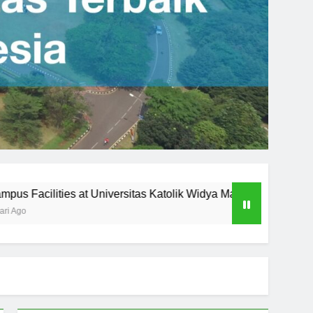
ersitas Katolik Widya Mandala Surabaya
Alumni Success S
3 Hari Ago