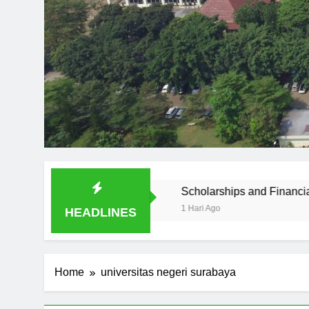
rabaya
Scholarships and Financial Aid at Universitas Ka
1 Hari Ago
HEADLINES
Home
universitas negeri surabaya