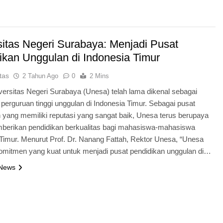
sitas Negeri Surabaya: Menjadi Pusat
ikan Unggulan di Indonesia Timur
tas
2 Tahun Ago
0
2 Mins
versitas Negeri Surabaya (Unesa) telah lama dikenal sebagai
 perguruan tinggi unggulan di Indonesia Timur. Sebagai pusat
 yang memiliki reputasi yang sangat baik, Unesa terus berupaya
berikan pendidikan berkualitas bagi mahasiswa-mahasiswa
Timur. Menurut Prof. Dr. Nanang Fattah, Rektor Unesa, “Unesa
komitmen yang kuat untuk menjadi pusat pendidikan unggulan di…
 News