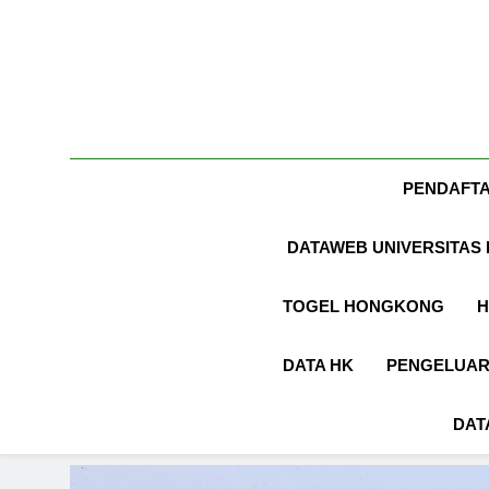
PENDAFT
DATAWEB UNIVERSITAS 
TOGEL HONGKONG
H
DATA HK
PENGELUAR
DAT