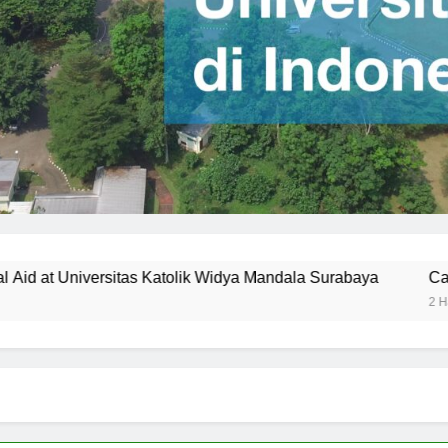
tolik Widya Mandala Surabaya
Campus Facilities at Univ
2 Hari Ago