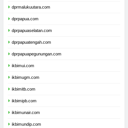
dprmaluku.com
dprmalukuutara.com
dprpapua.com
dprpapuaselatan.com
dprpapuatengah.com
dprpapuapegunungan.com
ikbimui.com
ikbimugm.com
ikbimitb.com
ikbimipb.com
ikbimunair.com