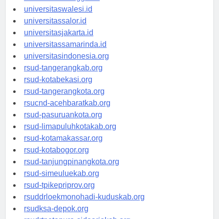
universitaswanggar.id
universitaswalesi.id
universitassalor.id
universitasjakarta.id
universitassamarinda.id
universitasindonesia.org
rsud-tangerangkab.org
rsud-kotabekasi.org
rsud-tangerangkota.org
rsucnd-acehbaratkab.org
rsud-pasuruankota.org
rsud-limapuluhkotakab.org
rsud-kotamakassar.org
rsud-kotabogor.org
rsud-tanjungpinangkota.org
rsud-simeuluekab.org
rsud-tpikepriprov.org
rsuddrloekmonohadi-kuduskab.org
rsudksa-depok.org