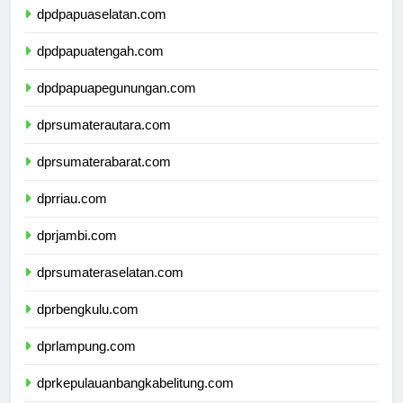
dpdpapuaselatan.com
dpdpapuatengah.com
dpdpapuapegunungan.com
dprsumaterautara.com
dprsumaterabarat.com
dprriau.com
dprjambi.com
dprsumateraselatan.com
dprbengkulu.com
dprlampung.com
dprkepulauanbangkabelitung.com