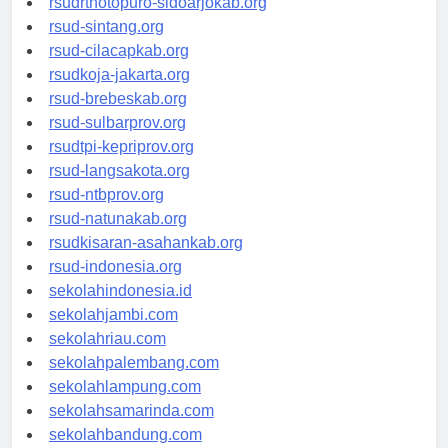
rsudrtnotopuro-sidoarjokab.org
rsud-sintang.org
rsud-cilacapkab.org
rsudkoja-jakarta.org
rsud-brebeskab.org
rsud-sulbarprov.org
rsudtpi-kepriprov.org
rsud-langsakota.org
rsud-ntbprov.org
rsud-natunakab.org
rsudkisaran-asahankab.org
rsud-indonesia.org
sekolahindonesia.id
sekolahjambi.com
sekolahriau.com
sekolahpalembang.com
sekolahlampung.com
sekolahsamarinda.com