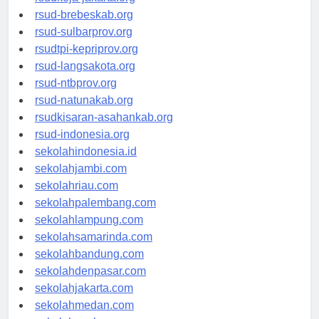
rsudkoja-jakarta.org
rsud-brebeskab.org
rsud-sulbarprov.org
rsudtpi-kepriprov.org
rsud-langsakota.org
rsud-ntbprov.org
rsud-natunakab.org
rsudkisaran-asahankab.org
rsud-indonesia.org
sekolahindonesia.id
sekolahjambi.com
sekolahriau.com
sekolahpalembang.com
sekolahlampung.com
sekolahsamarinda.com
sekolahbandung.com
sekolahdenpasar.com
sekolahjakarta.com
sekolahmedan.com