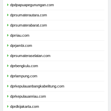
dpdpapuapegunungan.com
dprsumaterautara.com
dprsumaterabarat.com
dprriau.com
dprjambi.com
dprsumateraselatan.com
dprbengkulu.com
dprlampung.com
dprkepulauanbangkabelitung.com
dprkepulauanriau.com
dprdkijakarta.com