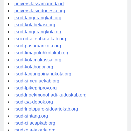
universitasjakarta.id
universitassamarinda.id
universitasindonesia.org
rsud-tangerangkab.org
rsud-kotabekasi.org
rsud-tangerangkota.org
rsucnd-acehbaratkab.org
rsud-pasuruankota.org
rsud-limapuluhkotakab.org
rsud-kotamakassar.org
rsud-kotabogor.org
rsud-tanjungpinangkota.org
rsud-simeuluekab.org
rsud-tpikepriprov.org
rsuddrloekmonohadi-kuduskab.org
rsudksa-depok.org
rsudrtnotopuro-sidoarjokab.org
rsud-sintang.org
rsud-cilacapkab.org