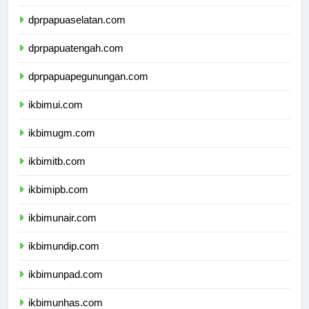
dprpapua.com
dprpapuaselatan.com
dprpapuatengah.com
dprpapuapegunungan.com
ikbimui.com
ikbimugm.com
ikbimitb.com
ikbimipb.com
ikbimunair.com
ikbimundip.com
ikbimunpad.com