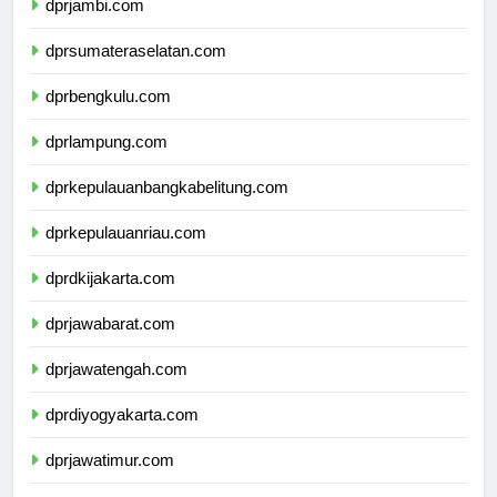
dprjambi.com
dprsumateraselatan.com
dprbengkulu.com
dprlampung.com
dprkepulauanbangkabelitung.com
dprkepulauanriau.com
dprdkijakarta.com
dprjawabarat.com
dprjawatengah.com
dprdiyogyakarta.com
dprjawatimur.com