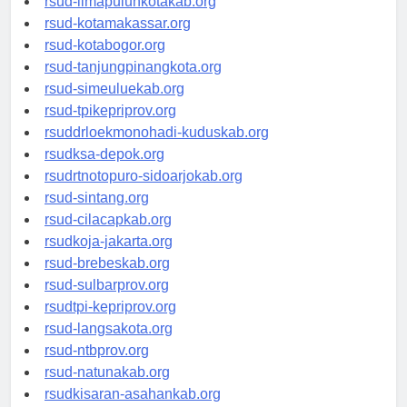
rsud-limapuluhkotakab.org
rsud-kotamakassar.org
rsud-kotabogor.org
rsud-tanjungpinangkota.org
rsud-simeuluekab.org
rsud-tpikepriprov.org
rsuddrloekmonohadi-kuduskab.org
rsudksa-depok.org
rsudrtnotopuro-sidoarjokab.org
rsud-sintang.org
rsud-cilacapkab.org
rsudkoja-jakarta.org
rsud-brebeskab.org
rsud-sulbarprov.org
rsudtpi-kepriprov.org
rsud-langsakota.org
rsud-ntbprov.org
rsud-natunakab.org