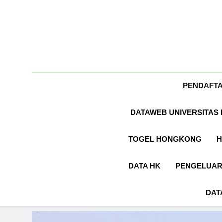
PENDAFT
DATAWEB UNIVERSITAS 
TOGEL HONGKONG
H
DATA HK
PENGELUAR
DAT