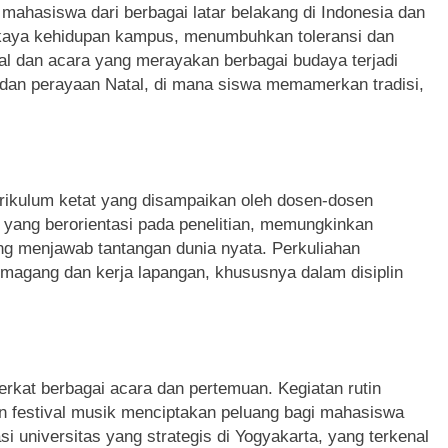
ahasiswa dari berbagai latar belakang di Indonesia dan
erkaya kehidupan kampus, menumbuhkan toleransi dan
val dan acara yang merayakan berbagai budaya terjadi
l dan perayaan Natal, di mana siswa memamerkan tradisi,
rikulum ketat yang disampaikan oleh dosen-dosen
 yang berorientasi pada penelitian, memungkinkan
ang menjawab tantangan dunia nyata. Perkuliahan
magang dan kerja lapangan, khususnya dalam disiplin
erkat berbagai acara dan pertemuan. Kegiatan rutin
n festival musik menciptakan peluang bagi mahasiswa
si universitas yang strategis di Yogyakarta, yang terkenal