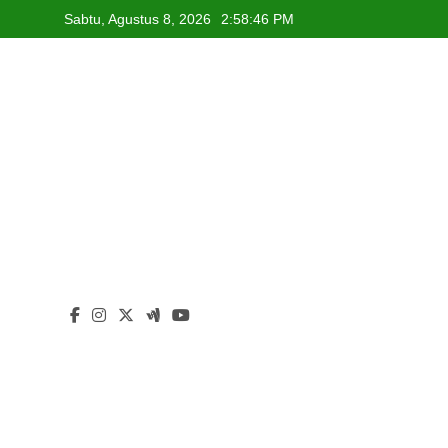
Skip
Sabtu, Agustus 8, 2026
2:58:48 PM
to
content