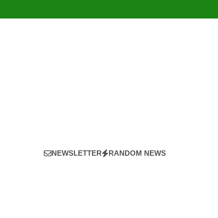
NEWSLETTER
RANDOM NEWS