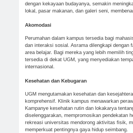
dengan kekayaan budayanya, semakin meningkatk
lokal, pasar makanan, dan galeri seni, memben
Akomodasi
Perumahan dalam kampus tersedia bagi mahasis
dan interaksi sosial. Asrama dilengkapi dengan f
area belajar. Bagi mereka yang lebih memilih ti
tersedia di dekat UGM, yang menyediakan tempa
internasional.
Kesehatan dan Kebugaran
UGM mengutamakan kesehatan dan kesejahteraa
komprehensif. Klinik kampus menawarkan peraw
Kampanye kesehatan rutin dan lokakarya tentang
diselenggarakan, mempromosikan pendekatan holis
rekreasi universitas mendorong aktivitas fisik, 
memperkuat pentingnya gaya hidup seimbang.