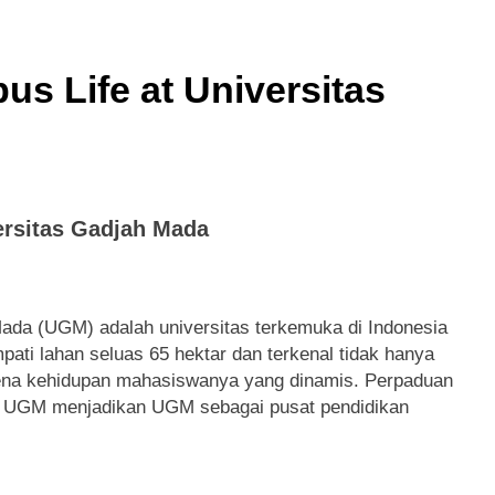
us Life at Universitas
ersitas Gadjah Mada
Mada (UGM) adalah universitas terkemuka di Indonesia
ati lahan seluas 65 hektar dan terkenal tidak hanya
rena kehidupan mahasiswanya yang dinamis. Perpaduan
n UGM menjadikan UGM sebagai pusat pendidikan