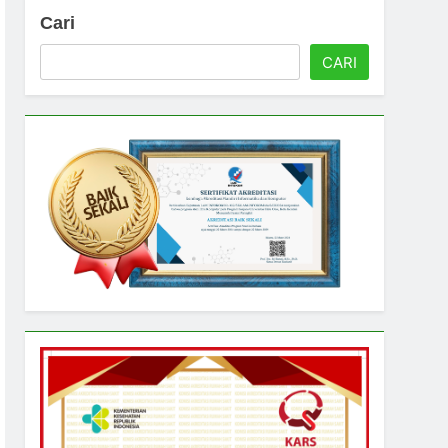
Cari
CARI