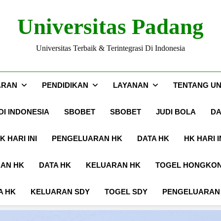
Universitas Padang
Universitas Terbaik & Terintegrasi Di Indonesia
ARAN
PENDIDIKAN
LAYANAN
TENTANG UN
DI INDONESIA
SBOBET
SBOBET
JUDI BOLA
DA
K HARI INI
PENGELUARAN HK
DATA HK
HK HARI I
AN HK
DATA HK
KELUARAN HK
TOGEL HONGKO
A HK
KELUARAN SDY
TOGEL SDY
PENGELUARAN