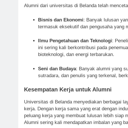
Alumni dari universitas di Belanda telah mencet
Bisnis dan Ekonomi
: Banyak lulusan yan
termasuk eksekutif dan pengusaha yang me
Ilmu Pengetahuan dan Teknologi
: Penel
ini sering kali berkontribusi pada penemu
bioteknologi, dan energi terbarukan.
Seni dan Budaya
: Banyak alumni yang su
sutradara, dan penulis yang terkenal, berko
Kesempatan Kerja untuk Alumni
Universitas di Belanda menyediakan berbagai l
kerja. Dengan kerja sama yang erat dengan ind
peluang kerja yang membuat lulusan lebih siap m
Alumni sering kali mendapatkan imbalan yang bai