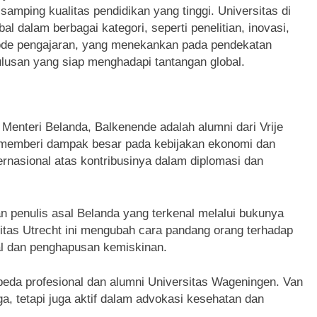
amping kualitas pendidikan yang tinggi. Universitas di
bal dalam berbagai kategori, seperti penelitian, inovasi,
etode pengajaran, yang menekankan pada pendekatan
ulusan yang siap menghadapi tantangan global.
enteri Belanda, Balkenende adalah alumni dari Vrije
ya memberi dampak besar pada kebijakan ekonomi dan
ternasional atas kontribusinya dalam diplomasi dan
 penulis asal Belanda yang terkenal melalui bukunya
rsitas Utrecht ini mengubah cara pandang orang terhadap
sal dan penghapusan kemiskinan.
eda profesional dan alumni Universitas Wageningen. Van
ga, tetapi juga aktif dalam advokasi kesehatan dan