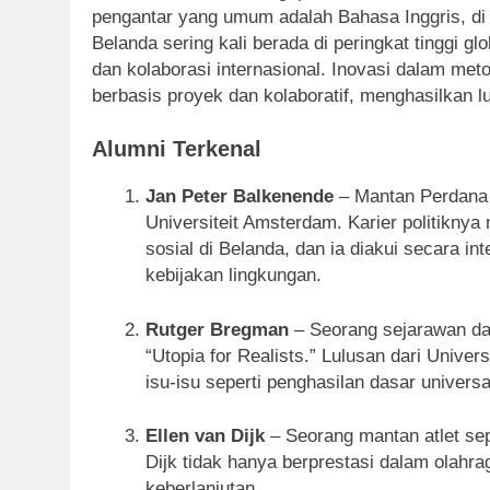
pengantar yang umum adalah Bahasa Inggris, di s
Belanda sering kali berada di peringkat tinggi glo
dan kolaborasi internasional. Inovasi dalam m
berbasis proyek dan kolaboratif, menghasilkan l
Alumni Terkenal
Jan Peter Balkenende
– Mantan Perdana M
Universiteit Amsterdam. Karier politikn
sosial di Belanda, dan ia diakui secara in
kebijakan lingkungan.
Rutger Bregman
– Seorang sejarawan dan
“Utopia for Realists.” Lulusan dari Unive
isu-isu seperti penghasilan dasar univer
Ellen van Dijk
– Seorang mantan atlet sep
Dijk tidak hanya berprestasi dalam olahra
keberlanjutan.