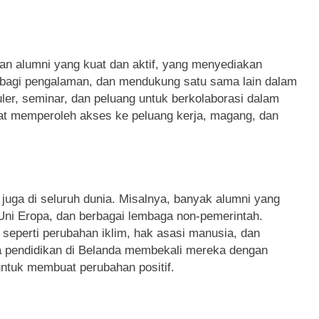
ngan alumni yang kuat dan aktif, yang menyediakan
berbagi pengalaman, dan mendukung satu sama lain dalam
ler, seminar, dan peluang untuk berkolaborasi dalam
apat memperoleh akses ke peluang kerja, magang, dan
i juga di seluruh dunia. Misalnya, banyak alumni yang
, Uni Eropa, dan berbagai lembaga non-pemerintah.
g seperti perubahan iklim, hak asasi manusia, dan
 pendidikan di Belanda membekali mereka dengan
ntuk membuat perubahan positif.