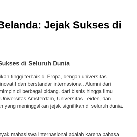
Belanda: Jejak Sukses di
 Sukses di Seluruh Dunia
kan tinggi terbaik di Eropa, dengan universitas-
vatif dan berstandar internasional. Alumni dari
emimpin di berbagai bidang, dari bisnis hingga ilmu
i Universitas Amsterdam, Universitas Leiden, dan
n yang meninggalkan jejak signifikan di seluruh dunia.
nyak mahasiswa internasional adalah karena bahasa