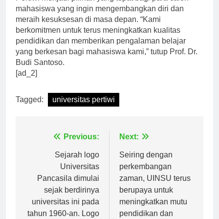
Pertiwi menjadi pilihan yang tepat bagi para calon
mahasiswa yang ingin mengembangkan diri dan
meraih kesuksesan di masa depan. “Kami
berkomitmen untuk terus meningkatkan kualitas
pendidikan dan memberikan pengalaman belajar
yang berkesan bagi mahasiswa kami,” tutup Prof. Dr.
Budi Santoso.
[ad_2]
Tagged:
universitas pertiwi
Navigasi
Previous:
Next:
pos
Sejarah logo
Seiring dengan
Universitas
perkembangan
Pancasila dimulai
zaman, UINSU terus
sejak berdirinya
berupaya untuk
universitas ini pada
meningkatkan mutu