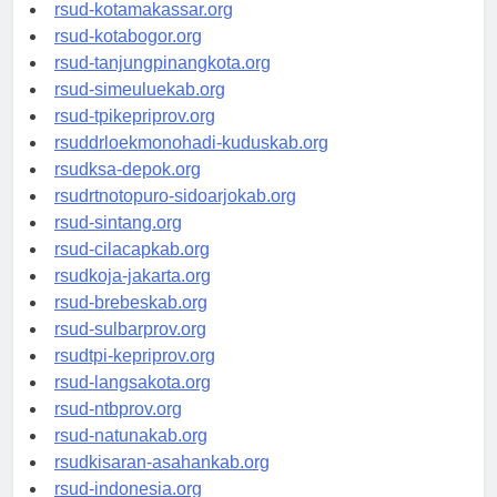
rsud-limapuluhkotakab.org
rsud-kotamakassar.org
rsud-kotabogor.org
rsud-tanjungpinangkota.org
rsud-simeuluekab.org
rsud-tpikepriprov.org
rsuddrloekmonohadi-kuduskab.org
rsudksa-depok.org
rsudrtnotopuro-sidoarjokab.org
rsud-sintang.org
rsud-cilacapkab.org
rsudkoja-jakarta.org
rsud-brebeskab.org
rsud-sulbarprov.org
rsudtpi-kepriprov.org
rsud-langsakota.org
rsud-ntbprov.org
rsud-natunakab.org
rsudkisaran-asahankab.org