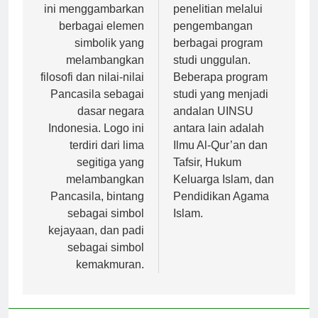
tahun 1960-an. Logo
pendidikan dan
ini menggambarkan
penelitian melalui
berbagai elemen
pengembangan
simbolik yang
berbagai program
melambangkan
studi unggulan.
filosofi dan nilai-nilai
Beberapa program
Pancasila sebagai
studi yang menjadi
dasar negara
andalan UINSU
Indonesia. Logo ini
antara lain adalah
terdiri dari lima
Ilmu Al-Qur’an dan
segitiga yang
Tafsir, Hukum
melambangkan
Keluarga Islam, dan
Pancasila, bintang
Pendidikan Agama
sebagai simbol
Islam.
kejayaan, dan padi
sebagai simbol
kemakmuran.