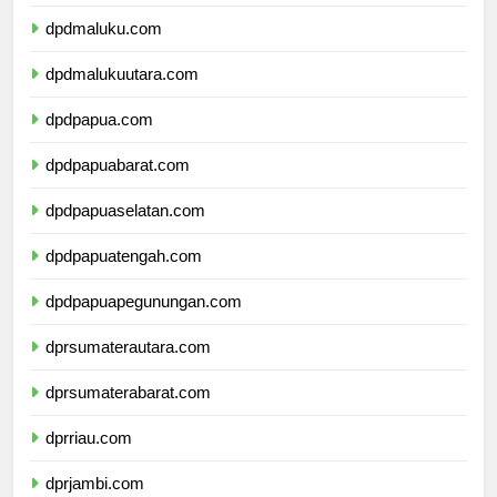
dpdsulawesitenggara.com
dpdmaluku.com
dpdmalukuutara.com
dpdpapua.com
dpdpapuabarat.com
dpdpapuaselatan.com
dpdpapuatengah.com
dpdpapuapegunungan.com
dprsumaterautara.com
dprsumaterabarat.com
dprriau.com