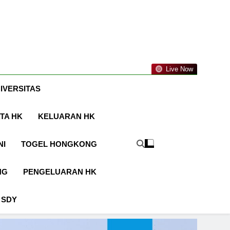
Live Now
IVERSITAS
TA HK
KELUARAN HK
NI
TOGEL HONGKONG
NG
PENGELUARAN HK
 SDY