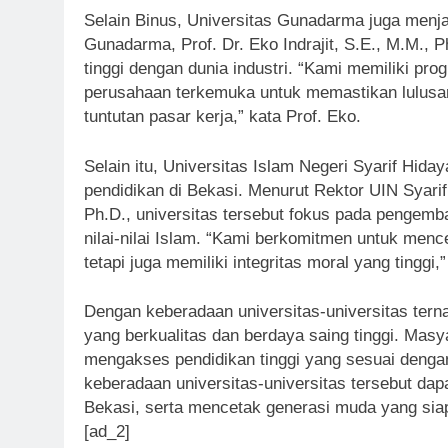
Selain Binus, Universitas Gunadarma juga menjad
Gunadarma, Prof. Dr. Eko Indrajit, S.E., M.M., 
tinggi dengan dunia industri. “Kami memiliki p
perusahaan terkemuka untuk memastikan lulusa
tuntutan pasar kerja,” kata Prof. Eko.
Selain itu, Universitas Islam Negeri Syarif Hid
pendidikan di Bekasi. Menurut Rektor UIN Syarif
Ph.D., universitas tersebut fokus pada pengemb
nilai-nilai Islam. “Kami berkomitmen untuk men
tetapi juga memiliki integritas moral yang tinggi
Dengan keberadaan universitas-universitas tern
yang berkualitas dan berdaya saing tinggi. Mas
mengakses pendidikan tinggi yang sesuai denga
keberadaan universitas-universitas tersebut da
Bekasi, serta mencetak generasi muda yang sia
[ad_2]