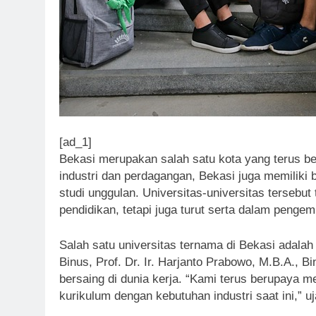
[ad_1]
Bekasi merupakan salah satu kota yang terus be
industri dan perdagangan, Bekasi juga memiliki
studi unggulan. Universitas-universitas tersebu
pendidikan, tetapi juga turut serta dalam penge
Salah satu universitas ternama di Bekasi adalah
Binus, Prof. Dr. Ir. Harjanto Prabowo, M.B.A., B
bersaing di dunia kerja. “Kami terus berupaya 
kurikulum dengan kebutuhan industri saat ini,” uj