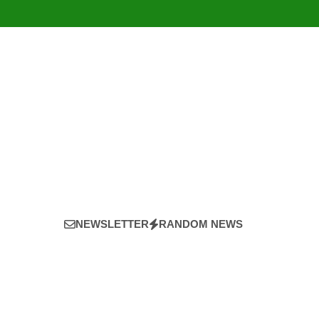
NEWSLETTER
RANDOM NEWS