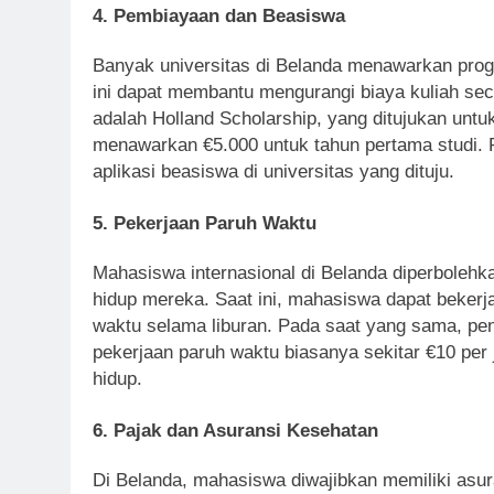
4. Pembiayaan dan Beasiswa
Banyak universitas di Belanda menawarkan pro
ini dapat membantu mengurangi biaya kuliah sec
adalah Holland Scholarship, yang ditujukan unt
menawarkan €5.000 untuk tahun pertama studi. P
aplikasi beasiswa di universitas yang dituju.
5. Pekerjaan Paruh Waktu
Mahasiswa internasional di Belanda diperboleh
hidup mereka. Saat ini, mahasiswa dapat beker
waktu selama liburan. Pada saat yang sama, pe
pekerjaan paruh waktu biasanya sekitar €10 per
hidup.
6. Pajak dan Asuransi Kesehatan
Di Belanda, mahasiswa diwajibkan memiliki asura