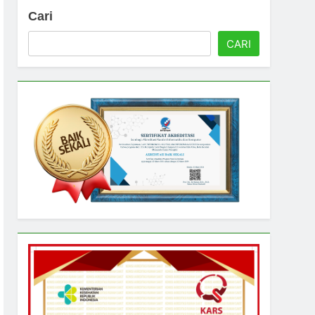
Cari
CARI