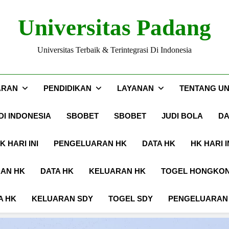
Universitas Padang
Universitas Terbaik & Terintegrasi Di Indonesia
ARAN
PENDIDIKAN
LAYANAN
TENTANG UN
DI INDONESIA
SBOBET
SBOBET
JUDI BOLA
DA
K HARI INI
PENGELUARAN HK
DATA HK
HK HARI I
AN HK
DATA HK
KELUARAN HK
TOGEL HONGKO
A HK
KELUARAN SDY
TOGEL SDY
PENGELUARAN