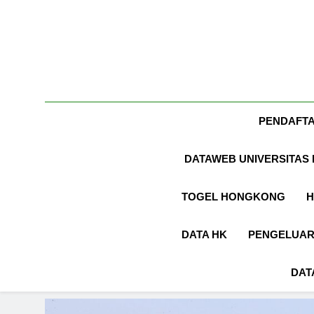
PENDAFT
DATAWEB UNIVERSITAS 
TOGEL HONGKONG
H
DATA HK
PENGELUAR
DAT