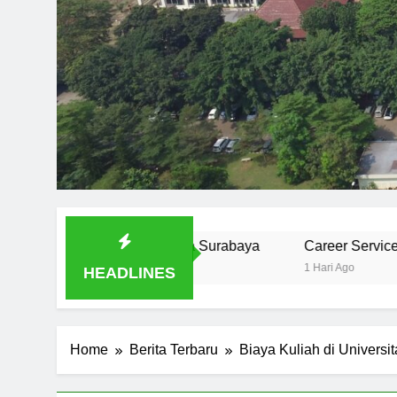
Mandala Surabaya
Career Services and Support at Unive
1 Hari Ago
HEADLINES
Home
Berita Terbaru
Biaya Kuliah di Universi