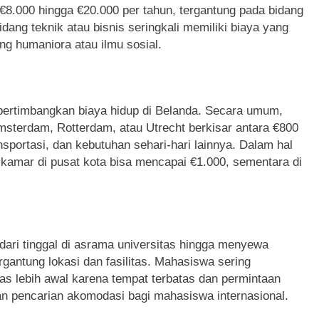
 €8.000 hingga €20.000 per tahun, tergantung pada bidang
idang teknik atau bisnis seringkali memiliki biaya yang
ng humaniora atau ilmu sosial.
pertimbangkan biaya hidup di Belanda. Secara umum,
Amsterdam, Rotterdam, atau Utrecht berkisar antara €800
sportasi, dan kebutuhan sehari-hari lainnya. Dalam hal
kamar di pusat kota bisa mencapai €1.000, sementara di
dari tinggal di asrama universitas hingga menyewa
gantung lokasi dan fasilitas. Mahasiswa sering
as lebih awal karena tempat terbatas dan permintaan
an pencarian akomodasi bagi mahasiswa internasional.