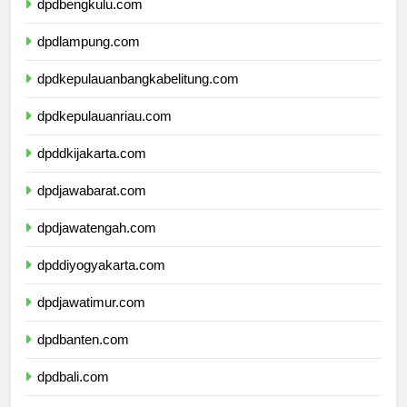
dpdbengkulu.com
dpdlampung.com
dpdkepulauanbangkabelitung.com
dpdkepulauanriau.com
dpddkijakarta.com
dpdjawabarat.com
dpdjawatengah.com
dpddiyogyakarta.com
dpdjawatimur.com
dpdbanten.com
dpdbali.com