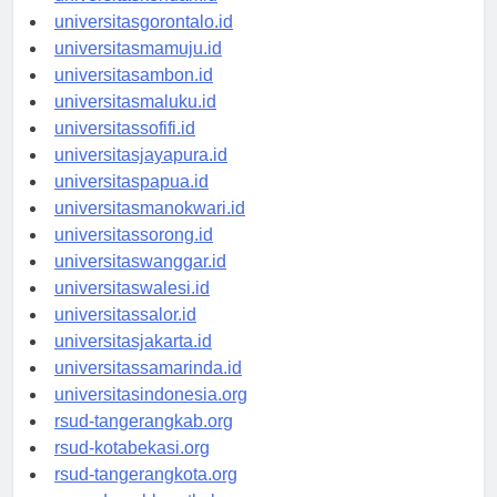
universitaskendari.id
universitasgorontalo.id
universitasmamuju.id
universitasambon.id
universitasmaluku.id
universitassofifi.id
universitasjayapura.id
universitaspapua.id
universitasmanokwari.id
universitassorong.id
universitaswanggar.id
universitaswalesi.id
universitassalor.id
universitasjakarta.id
universitassamarinda.id
universitasindonesia.org
rsud-tangerangkab.org
rsud-kotabekasi.org
rsud-tangerangkota.org