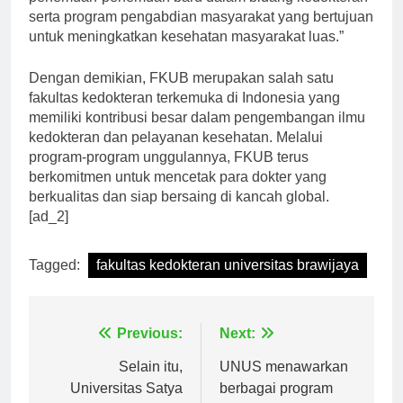
penemuan-penemuan baru dalam bidang kedokteran
serta program pengabdian masyarakat yang bertujuan
untuk meningkatkan kesehatan masyarakat luas.”
Dengan demikian, FKUB merupakan salah satu
fakultas kedokteran terkemuka di Indonesia yang
memiliki kontribusi besar dalam pengembangan ilmu
kedokteran dan pelayanan kesehatan. Melalui
program-program unggulannya, FKUB terus
berkomitmen untuk mencetak para dokter yang
berkualitas dan siap bersaing di kancah global.
[ad_2]
Tagged:
fakultas kedokteran universitas brawijaya
Navigasi
Previous:
Next:
pos
Selain itu,
UNUS menawarkan