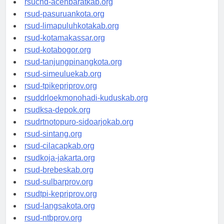
rsucnd-acehbaratkab.org
rsud-pasuruankota.org
rsud-limapuluhkotakab.org
rsud-kotamakassar.org
rsud-kotabogor.org
rsud-tanjungpinangkota.org
rsud-simeuluekab.org
rsud-tpikepriprov.org
rsuddrloekmonohadi-kuduskab.org
rsudksa-depok.org
rsudrtnotopuro-sidoarjokab.org
rsud-sintang.org
rsud-cilacapkab.org
rsudkoja-jakarta.org
rsud-brebeskab.org
rsud-sulbarprov.org
rsudtpi-kepriprov.org
rsud-langsakota.org