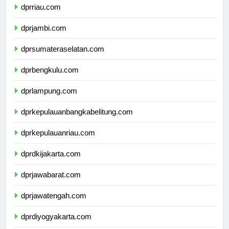
dprriau.com
dprjambi.com
dprsumateraselatan.com
dprbengkulu.com
dprlampung.com
dprkepulauanbangkabelitung.com
dprkepulauanriau.com
dprdkijakarta.com
dprjawabarat.com
dprjawatengah.com
dprdiyogyakarta.com