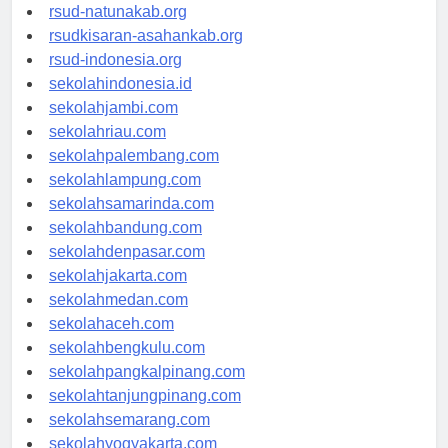
rsud-ntbprov.org
rsud-natunakab.org
rsudkisaran-asahankab.org
rsud-indonesia.org
sekolahindonesia.id
sekolahjambi.com
sekolahriau.com
sekolahpalembang.com
sekolahlampung.com
sekolahsamarinda.com
sekolahbandung.com
sekolahdenpasar.com
sekolahjakarta.com
sekolahmedan.com
sekolahaceh.com
sekolahbengkulu.com
sekolahpangkalpinang.com
sekolahtanjungpinang.com
sekolahsemarang.com