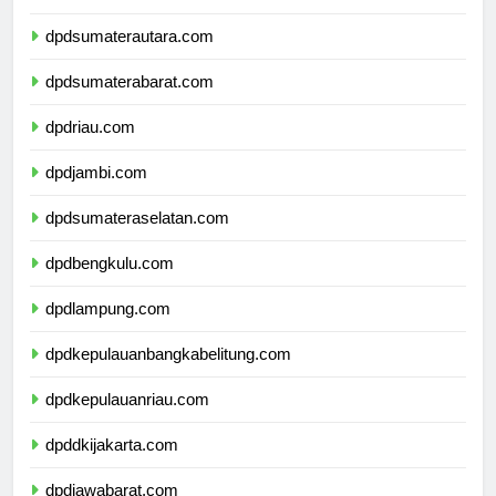
dpdaceh.com
dpdsumaterautara.com
dpdsumaterabarat.com
dpdriau.com
dpdjambi.com
dpdsumateraselatan.com
dpdbengkulu.com
dpdlampung.com
dpdkepulauanbangkabelitung.com
dpdkepulauanriau.com
dpddkijakarta.com