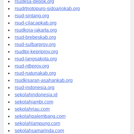
rsudksa-depok.org
rsudrtnotopuro-sidoarjokab.org
rsud-sintang.org
rsud-cilacapkab.org
rsudkoja-jakarta.org
rsud-brebeskab.org
rsud-sulbarprov.org
rsudtpi-kepriprov.org
rsud-langsakota.org
rsud-ntbprov.org
rsud-natunakab.org
rsudkisaran-asahankab.org
rsud-indonesia.org
sekolahindonesia.id
sekolahjambi.com
sekolahriau.com
sekolahpalembang.com
sekolahlampung.com