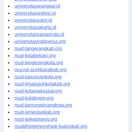
universitassorong.id
universitaswanggar.id
universitaswalesi.id
universitassalor.id
universitasjakarta.id
universitassamarinda.id
universitasindonesia.org
rsud-tangerangkab.org
rsud-kotabekasi.org
rsud-tangerangkota.org
rsucnd-acehbaratkab.org
rsud-pasuruankota.org
rsud-limapuluhkotakab.org
rsud-kotamakassar.org
rsud-kotabogor.org
rsud-tanjungpinangkota.org
rsud-simeuluekab.org
rsud-tpikepriprov.org
rsuddrloekmonohadi-kuduskab.org