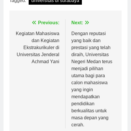
Tagged:
universitas di surabaya
Navigasi
Previous:
Next:
pos
Kegiatan Mahasiswa
Dengan reputasi
dan Kegiatan
yang baik dan
Ekstrakurikuler di
prestasi yang telah
Universitas Jenderal
diraih, Universitas
Achmad Yani
Negeri Medan terus
menjadi pilihan
utama bagi para
calon mahasiswa
yang ingin
mendapatkan
pendidikan
berkualitas untuk
masa depan yang
cerah.