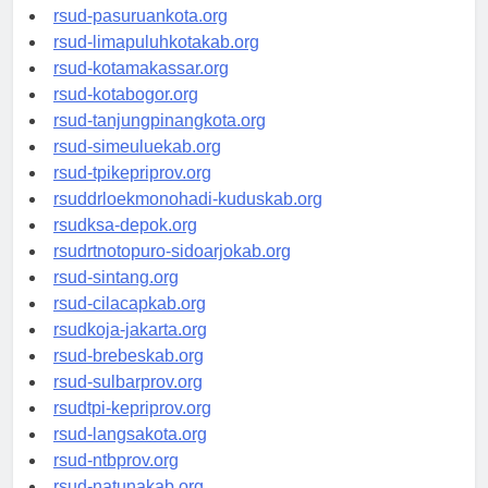
rsucnd-acehbaratkab.org
rsud-pasuruankota.org
rsud-limapuluhkotakab.org
rsud-kotamakassar.org
rsud-kotabogor.org
rsud-tanjungpinangkota.org
rsud-simeuluekab.org
rsud-tpikepriprov.org
rsuddrloekmonohadi-kuduskab.org
rsudksa-depok.org
rsudrtnotopuro-sidoarjokab.org
rsud-sintang.org
rsud-cilacapkab.org
rsudkoja-jakarta.org
rsud-brebeskab.org
rsud-sulbarprov.org
rsudtpi-kepriprov.org
rsud-langsakota.org
rsud-ntbprov.org