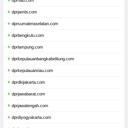
dprriau.com
dprjambi.com
dprsumateraselatan.com
dprbengkulu.com
dprlampung.com
dprkepulauanbangkabelitung.com
dprkepulauanriau.com
dprdkijakarta.com
dprjawabarat.com
dprjawatengah.com
dprdiyogyakarta.com