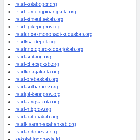
rsud-kotamakassar.org
rsud-kotabogor.org
rsud-tanjungpinangkota.org
rsud-simeuluekab.org
rsud-tpikepriprov.org
rsuddrloekmonohadi-kuduskab.org
rsudksa-depok.org
rsudrtnotopuro-sidoarjokab.org
rsud-sintang.org
rsud-cilacapkab.org
rsudkoja-jakarta.org
rsud-brebeskab.org
rsud-sulbarprov.org
rsudtpi-kepriprov.org
rsud-langsakota.org
rsud-ntbprov.org
rsud-natunakab.org
rsudkisaran-asahankab.org
rsud-indonesia.org