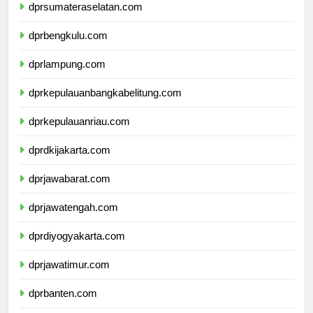
dprsumateraselatan.com
dprbengkulu.com
dprlampung.com
dprkepulauanbangkabelitung.com
dprkepulauanriau.com
dprdkijakarta.com
dprjawabarat.com
dprjawatengah.com
dprdiyogyakarta.com
dprjawatimur.com
dprbanten.com