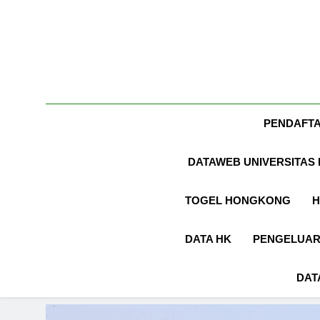
PENDAFT
DATAWEB UNIVERSITAS 
TOGEL HONGKONG
H
DATA HK
PENGELUAR
DAT