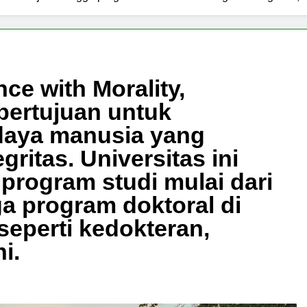
ce with Morality,
 bertujuan untuk
daya manusia yang
gritas. Universitas ini
rogram studi mulai dari
a program doktoral di
seperti kedokteran,
i.