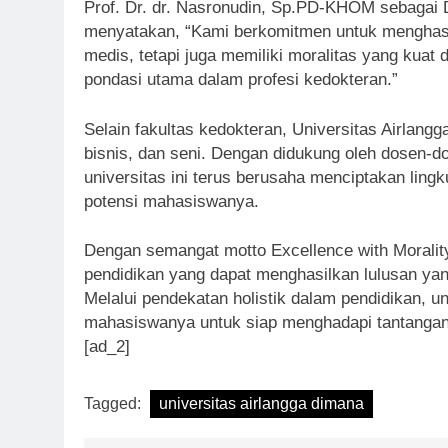
Prof. Dr. dr. Nasronudin, Sp.PD-KHOM sebagai D
menyatakan, “Kami berkomitmen untuk menghasi
medis, tetapi juga memiliki moralitas yang kuat 
pondasi utama dalam profesi kedokteran.”
Selain fakultas kedokteran, Universitas Airlang
bisnis, dan seni. Dengan didukung oleh dosen-do
universitas ini terus berusaha menciptakan li
potensi mahasiswanya.
Dengan semangat motto Excellence with Morality
pendidikan yang dapat menghasilkan lulusan yan
Melalui pendekatan holistik dalam pendidikan, u
mahasiswanya untuk siap menghadapi tantangan
[ad_2]
Tagged:
universitas airlangga dimana