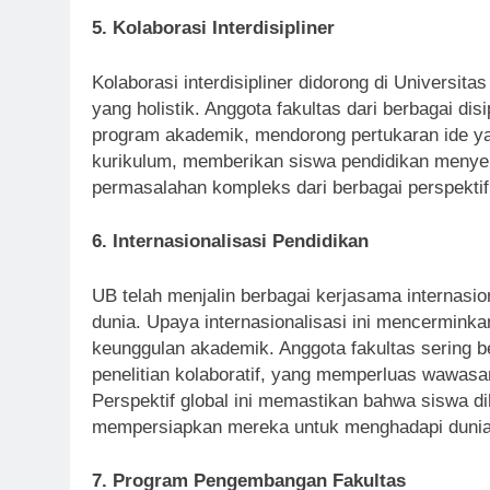
5. Kolaborasi Interdisipliner
Kolaborasi interdisipliner didorong di Univers
yang holistik. Anggota fakultas dari berbagai dis
program akademik, mendorong pertukaran ide ya
kurikulum, memberikan siswa pendidikan menye
permasalahan kompleks dari berbagai perspektif
6. Internasionalisasi Pendidikan
UB telah menjalin berbagai kerjasama internasio
dunia. Upaya internasionalisasi ini mencerminka
keunggulan akademik. Anggota fakultas sering be
penelitian kolaboratif, yang memperluas wawas
Perspektif global ini memastikan bahwa siswa d
mempersiapkan mereka untuk menghadapi dunia k
7. Program Pengembangan Fakultas