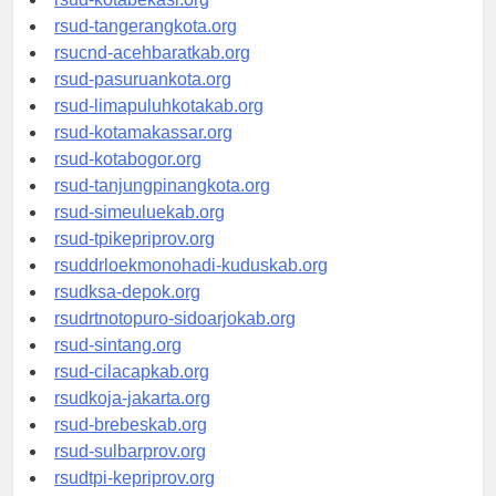
rsud-kotabekasi.org
rsud-tangerangkota.org
rsucnd-acehbaratkab.org
rsud-pasuruankota.org
rsud-limapuluhkotakab.org
rsud-kotamakassar.org
rsud-kotabogor.org
rsud-tanjungpinangkota.org
rsud-simeuluekab.org
rsud-tpikepriprov.org
rsuddrloekmonohadi-kuduskab.org
rsudksa-depok.org
rsudrtnotopuro-sidoarjokab.org
rsud-sintang.org
rsud-cilacapkab.org
rsudkoja-jakarta.org
rsud-brebeskab.org
rsud-sulbarprov.org