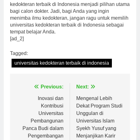
dosen-dosen berkualitas, tak heran jika universitas
kedokteran terbaik di Indonesia menjadi pilihan utama
bagi calon dokter. Jadi, bagi Anda yang ingin
menimba ilmu kedokteran, jangan ragu untuk memilih
universitas kedokteran terbaik di Indonesia sebagai
tempat belajar Anda.
[ad_2]
Tagged:
universitas kedokteran terbaik di indonesia
Navigasi
Previous:
Next:
pos
Inovasi dan
Mengenal Lebih
Kontribusi
Dekat Program Studi
Universitas
Unggulan di
Pembangunan
Universitas Islam
Panca Budi dalam
Syekh Yusuf yang