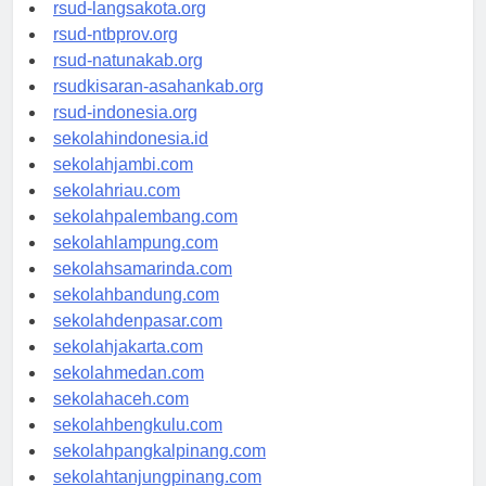
rsudtpi-kepriprov.org
rsud-langsakota.org
rsud-ntbprov.org
rsud-natunakab.org
rsudkisaran-asahankab.org
rsud-indonesia.org
sekolahindonesia.id
sekolahjambi.com
sekolahriau.com
sekolahpalembang.com
sekolahlampung.com
sekolahsamarinda.com
sekolahbandung.com
sekolahdenpasar.com
sekolahjakarta.com
sekolahmedan.com
sekolahaceh.com
sekolahbengkulu.com
sekolahpangkalpinang.com