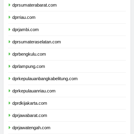
dprsumaterabarat.com
dprriau.com
dprjambi.com
dprsumateraselatan.com
dprbengkulu.com
dprlampung.com
dprkepulauanbangkabelitung.com
dprkepulauanriau.com
dprdkijakarta.com
dprjawabarat.com
dprjawatengah.com