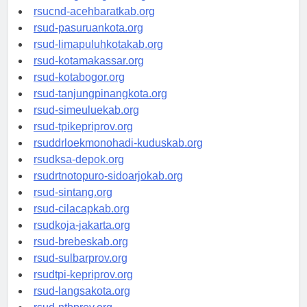
rsud-tangerangkota.org
rsucnd-acehbaratkab.org
rsud-pasuruankota.org
rsud-limapuluhkotakab.org
rsud-kotamakassar.org
rsud-kotabogor.org
rsud-tanjungpinangkota.org
rsud-simeuluekab.org
rsud-tpikepriprov.org
rsuddrloekmonohadi-kuduskab.org
rsudksa-depok.org
rsudrtnotopuro-sidoarjokab.org
rsud-sintang.org
rsud-cilacapkab.org
rsudkoja-jakarta.org
rsud-brebeskab.org
rsud-sulbarprov.org
rsudtpi-kepriprov.org
rsud-langsakota.org