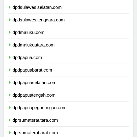
dpdsulawesibarat.com
dpdsulawesiselatan.com
dpdsulawesitenggara.com
dpdmaluku.com
dpdmalukuutara.com
dpdpapua.com
dpdpapuabarat.com
dpdpapuaselatan.com
dpdpapuatengah.com
dpdpapuapegunungan.com
dprsumaterautara.com