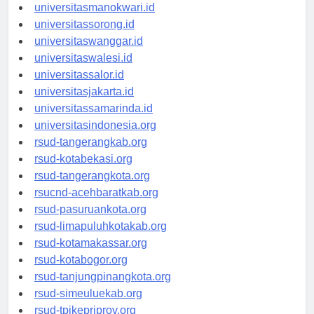
universitaspapua.id
universitasmanokwari.id
universitassorong.id
universitaswanggar.id
universitaswalesi.id
universitassalor.id
universitasjakarta.id
universitassamarinda.id
universitasindonesia.org
rsud-tangerangkab.org
rsud-kotabekasi.org
rsud-tangerangkota.org
rsucnd-acehbaratkab.org
rsud-pasuruankota.org
rsud-limapuluhkotakab.org
rsud-kotamakassar.org
rsud-kotabogor.org
rsud-tanjungpinangkota.org
rsud-simeuluekab.org