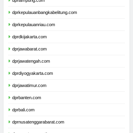
dprlampung.com
dprkepulauanbangkabelitung.com
dprkepulauanriau.com
dprdkijakarta.com
dprjawabarat.com
dprjawatengah.com
dprdiyogyakarta.com
dprjawatimur.com
dprbanten.com
dprbali.com
dprnusatenggarabarat.com