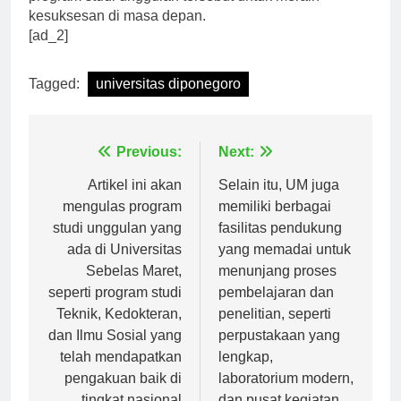
program studi unggulan tersebut untuk meraih
kesuksesan di masa depan.
[ad_2]
Tagged:
universitas diponegoro
Navigasi
Previous:
Next:
pos
Artikel ini akan
Selain itu, UM juga
mengulas program
memiliki berbagai
studi unggulan yang
fasilitas pendukung
ada di Universitas
yang memadai untuk
Sebelas Maret,
menunjang proses
seperti program studi
pembelajaran dan
Teknik, Kedokteran,
penelitian, seperti
dan Ilmu Sosial yang
perpustakaan yang
telah mendapatkan
lengkap,
pengakuan baik di
laboratorium modern,