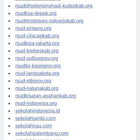
rsud-tpikepriprov.org
rsuddrloekmonohadi-kuduskab.org
rsudksa-depok.org
rsudrtnotopuro-sidoarjokab.org
rsud-sintang.org
rsud-cilacapkab.org
rsudkoja-jakarta.org
rsud-brebeskab.org
rsud-sulbarprov.org
rsudtpi-kepriprov.org
rsud-langsakota.org
rsud-ntbprov.org
rsud-natunakab.org
rsudkisaran-asahankab.org
rsud-indonesia.org
sekolahindonesia.id
sekolahjambi.com
sekolahriau.com
sekolahpalembang.com