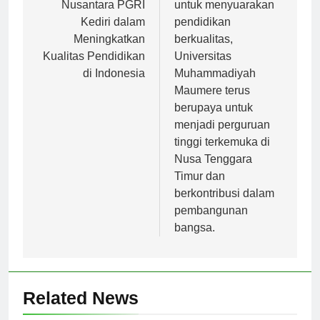
pos
Peran Universitas
Dengan komitmen
Nusantara PGRI
untuk menyuarakan
Kediri dalam
pendidikan
Meningkatkan
berkualitas,
Kualitas Pendidikan
Universitas
di Indonesia
Muhammadiyah
Maumere terus
berupaya untuk
menjadi perguruan
tinggi terkemuka di
Nusa Tenggara
Timur dan
berkontribusi dalam
pembangunan
bangsa.
Related News