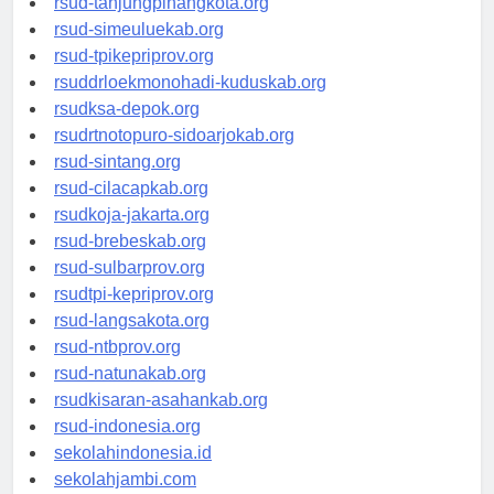
rsud-tanjungpinangkota.org
rsud-simeuluekab.org
rsud-tpikepriprov.org
rsuddrloekmonohadi-kuduskab.org
rsudksa-depok.org
rsudrtnotopuro-sidoarjokab.org
rsud-sintang.org
rsud-cilacapkab.org
rsudkoja-jakarta.org
rsud-brebeskab.org
rsud-sulbarprov.org
rsudtpi-kepriprov.org
rsud-langsakota.org
rsud-ntbprov.org
rsud-natunakab.org
rsudkisaran-asahankab.org
rsud-indonesia.org
sekolahindonesia.id