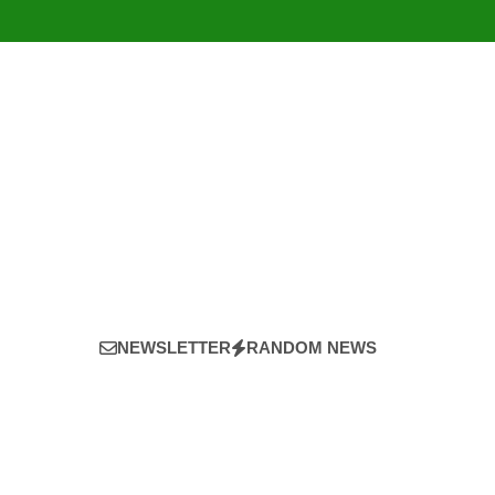
NEWSLETTER
RANDOM NEWS