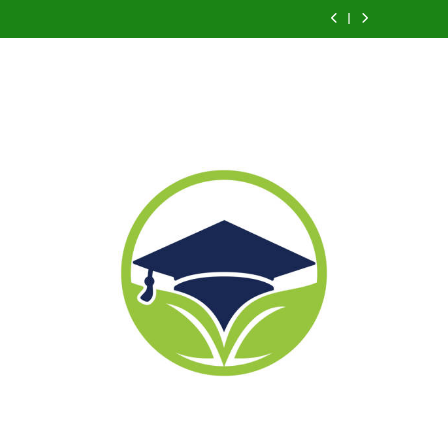
Scholarships
Campus
at
Universitas
at
Financial
at
Universitas
at
and
Facilities
Universitas
Katolik
Universitas
Aid
Universitas
Katolik
Universitas
Financial
at
Katolik
Widya
Katolik
at
Katolik
Widya
Katolik
Aid
Universitas
Widya
Mandala
Widya
Universitas
Widya
Mandala
Widya
at
Katolik
Mandala
Surabaya
Mandala
Katolik
Mandala
Surabaya
Mandala
Universitas
Widya
Surabaya
on
Surabaya
Widya
Surabaya
on
Surabaya
Katolik
Mandala
Local
Mandala
Local
Widya
Surabaya
Community
Surabaya
Community
Mandala
Surabaya