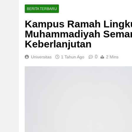
BERITA TERBARU
Kampus Ramah Lingku
Muhammadiyah Semar
Keberlanjutan
0
Universitas
1 Tahun Ago
2 Mins