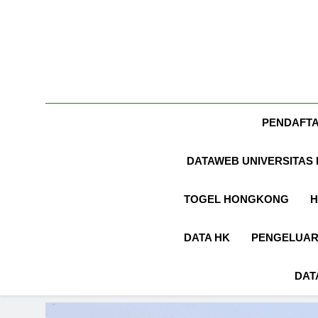
PENDAFT
DATAWEB UNIVERSITAS 
TOGEL HONGKONG
H
DATA HK
PENGELUAR
DAT