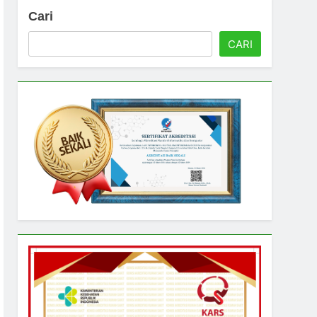
Cari
CARI