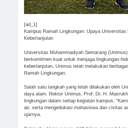
[ad_1]
Kampus Ramah Lingkungan: Upaya Universita
Keberlanjutan
Universitas Muhammadiyah Semarang (Unimus) te
berkomitmen kuat untuk menjaga lingkungan hid
keberlanjutan, Unimus telah melakukan berbag
Ramah Lingkungan.
Salah satu langkah yang telah dilakukan oleh
daya alam. Rektor Unimus, Prof. Dr. H. Masruk
lingkungan dalam setiap kegiatan kampus. “Kami
air, serta mengedukasi mahasiswa dan civitas a
ujarnya.