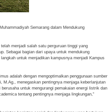
s Muhammadiyah Semarang dalam Mendukung
lah menjadi salah satu perguruan tinggi yang
up. Sebagai bagian dari upaya untuk mendukung
ai langkah untuk menjadikan kampusnya menjadi Kampus
 Unimus adalah dengan mengoptimalkan penggunaan sumber
hi, M.Ag., menegaskan pentingnya menjaga keberlanjutan
 berusaha untuk mengurangi pemakaian energi listrik dan
cademica tentang pentingnya menjaga lingkungan,”