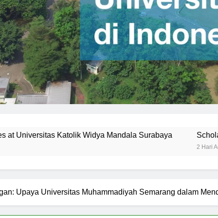
k Widya Mandala Surabaya
Scholarships and Financial Ai
2 Hari Ago
an: Upaya Universitas Muhammadiyah Semarang dalam Mend