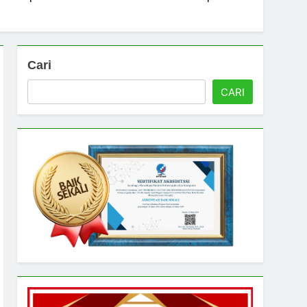
Cari
CARI