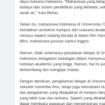
daya manusia Indonesia. “Mahasiswa yang belaj
budaya dan sistem pendidikan yang berbeda, s
tanah air,” kata Beliau.
Selain itu, mahasiswa Indonesia di Universitas 
keindahan arsitektur kampus dan suasana akadem
merasa seperti sedang berada di dalam film Har
Mira, mahasiswa jurusan sastra Inggris.
Namun, tidak selamanya perjalanan belajar di U
Indonesia mengalami tantangan dalam menyesuai
tuntutan akademis yang tinggi. Namun, hal ini ju
berkembang dan mengejar impian.
Dengan demikian, pengalaman belajar di Univers
sekedar menimba ilmu, tetapi juga memahami b
dan pengalaman yang didapatkan di kampus ber
yang lebih luas dan terbuka. Seperti yang dikatak
dapat membuka wawasan dan menginspirasi maha