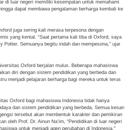
ar di luar negeri memiliki kesempatan untuk memahami
ehingga dapat membawa pengalaman berharga kembali ke
Oxford juga sering kali merasa terpesona dengan
is yang kental. “Saat pertama kali tiba di Oxford, saya
ry Potter. Semuanya begitu indah dan mempesona,” ujar
niversitas Oxford berjalan mulus. Beberapa mahasiswa
kan diri dengan sistem pendidikan yang berbeda dan
stru menjadi pelajaran berharga bagi mereka untuk terus
itas Oxford bagi mahasiswa Indonesia tidak hanya
udaya dan sistem pendidikan yang berbeda. Semua kesan
gengsi tersebut akan membentuk karakter dan pemikiran
an oleh Prof. Dr. Ainun Na’im, “Pendidikan di luar negeri
siswa untuk menjadi agen perubahan di Indonesia.”