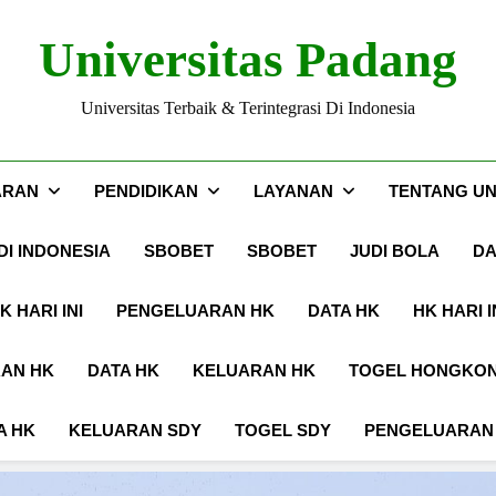
Universitas Padang
Universitas Terbaik & Terintegrasi Di Indonesia
ARAN
PENDIDIKAN
LAYANAN
TENTANG UN
DI INDONESIA
SBOBET
SBOBET
JUDI BOLA
DA
K HARI INI
PENGELUARAN HK
DATA HK
HK HARI I
AN HK
DATA HK
KELUARAN HK
TOGEL HONGKO
A HK
KELUARAN SDY
TOGEL SDY
PENGELUARAN