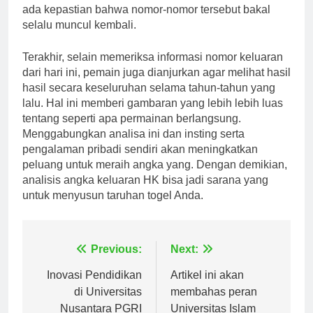
dengan pola yang ada. Akan tetapi sedemikian, tak
ada kepastian bahwa nomor-nomor tersebut bakal
selalu muncul kembali.
Terakhir, selain memeriksa informasi nomor keluaran
dari hari ini, pemain juga dianjurkan agar melihat hasil
hasil secara keseluruhan selama tahun-tahun yang
lalu. Hal ini memberi gambaran yang lebih lebih luas
tentang seperti apa permainan berlangsung.
Menggabungkan analisa ini dan insting serta
pengalaman pribadi sendiri akan meningkatkan
peluang untuk meraih angka yang. Dengan demikian,
analisis angka keluaran HK bisa jadi sarana yang
untuk menyusun taruhan togel Anda.
Navigasi
Previous:
Next:
pos
Inovasi Pendidikan
Artikel ini akan
di Universitas
membahas peran