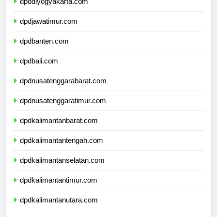
dpddiyogyakarta.com
dpdjawatimur.com
dpdbanten.com
dpdbali.com
dpdnusatenggarabarat.com
dpdnusatenggaratimur.com
dpdkalimantanbarat.com
dpdkalimantantengah.com
dpdkalimantanselatan.com
dpdkalimantantimur.com
dpdkalimantanutara.com