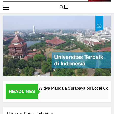
Live Now
versitas Katolik Widya Mandala Surabaya on Local Community
HEADLINES