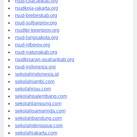
rsud-cilacapkab.org
rsudkoja-jakarta.org
rsud-brebeskab.org
rsud-sulbarprov.org
rsudtpi-kepriprov.org
rsud-langsakota.org
rsud-ntbprov.org
rsud-natunakab.org
rsudkisaran-asahankab.org
rsud-indonesia.org
sekolahindonesia.id
sekolahjambi.com
sekolahriau.com
sekolahpalembang.com
sekolahlampung.com
sekolahsamarinda.com
sekolahbandung.com
sekolahdenpasar.com