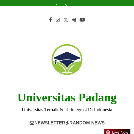
Skip
Universitas
Katolik
Universitas
Aid
Universitas
Katolik
Universitas
Financial
at
Katolik
Widya
Katolik
at
Katolik
Widya
Katolik
Aid
Universitas
to
Widya
Mandala
Widya
Universitas
Widya
Mandala
Widya
at
Katolik
content
Mandala
Surabaya
Mandala
Katolik
Mandala
Surabaya
Mandala
Universitas
Widya
Surabaya
on
Surabaya
Widya
Surabaya
on
Surabaya
Katolik
Mandala
Local
Mandala
Local
Widya
Surabaya
Community
Surabaya
Community
Mandala
Surabaya
Universitas Padang
Universitas Terbaik & Terintegrasi Di Indonesia
NEWSLETTER
RANDOM NEWS