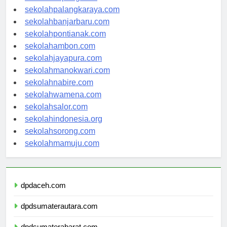
sekolahkupang.com
sekolahpalangkaraya.com
sekolahbanjarbaru.com
sekolahpontianak.com
sekolahambon.com
sekolahjayapura.com
sekolahmanokwari.com
sekolahnabire.com
sekolahwamena.com
sekolahsalor.com
sekolahindonesia.org
sekolahsorong.com
sekolahmamuju.com
dpdaceh.com
dpdsumaterautara.com