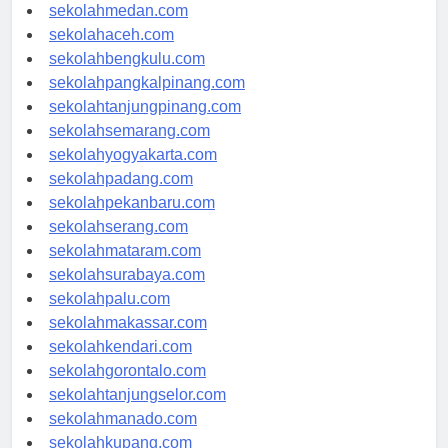
sekolahjakarta.com
sekolahmedan.com
sekolahaceh.com
sekolahbengkulu.com
sekolahpangkalpinang.com
sekolahtanjungpinang.com
sekolahsemarang.com
sekolahyogyakarta.com
sekolahpadang.com
sekolahpekanbaru.com
sekolahserang.com
sekolahmataram.com
sekolahsurabaya.com
sekolahpalu.com
sekolahmakassar.com
sekolahkendari.com
sekolahgorontalo.com
sekolahtanjungselor.com
sekolahmanado.com