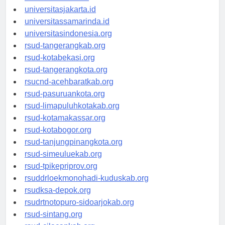
universitassalor.id
universitasjakarta.id
universitassamarinda.id
universitasindonesia.org
rsud-tangerangkab.org
rsud-kotabekasi.org
rsud-tangerangkota.org
rsucnd-acehbaratkab.org
rsud-pasuruankota.org
rsud-limapuluhkotakab.org
rsud-kotamakassar.org
rsud-kotabogor.org
rsud-tanjungpinangkota.org
rsud-simeuluekab.org
rsud-tpikepriprov.org
rsuddrloekmonohadi-kuduskab.org
rsudksa-depok.org
rsudrtnotopuro-sidoarjokab.org
rsud-sintang.org