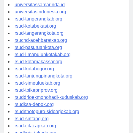
universitasjakarta.id
universitassamarinda.id
universitasindonesia.org
rsud-tangerangkab.org
rsud-kotabekasi.org
rsud-tangerangkota.org
rsucnd-acehbaratkab.org
rsud-pasuruankota.org
rsud-limapuluhkotakab.org
rsud-kotamakassar.org
rsud-kotabogor.org
rsud-tanjungpinangkota.org
rsud-simeuluekab.org
rsud-tpikepriprov.org
rsuddrloekmonohadi-kuduskab.org
rsudksa-depok.org
rsudrtnotopuro-sidoarjokab.org
rsud-sintang.org
rsud-cilacapkab.org