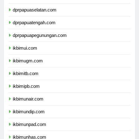
dprpapua.com
dprpapuaselatan.com
dprpapuatengah.com
dprpapuapegunungan.com
ikbimui.com
ikbimugm.com
ikbimitb.com
ikbimipb.com
ikbimunair.com
ikbimundip.com
ikbimunpad.com