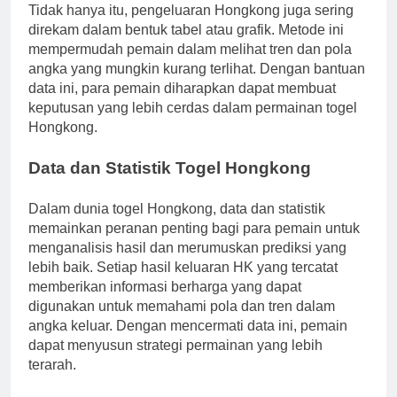
Tidak hanya itu, pengeluaran Hongkong juga sering
direkam dalam bentuk tabel atau grafik. Metode ini
mempermudah pemain dalam melihat tren dan pola
angka yang mungkin kurang terlihat. Dengan bantuan
data ini, para pemain diharapkan dapat membuat
keputusan yang lebih cerdas dalam permainan togel
Hongkong.
Data dan Statistik Togel Hongkong
Dalam dunia togel Hongkong, data dan statistik
memainkan peranan penting bagi para pemain untuk
menganalisis hasil dan merumuskan prediksi yang
lebih baik. Setiap hasil keluaran HK yang tercatat
memberikan informasi berharga yang dapat
digunakan untuk memahami pola dan tren dalam
angka keluar. Dengan mencermati data ini, pemain
dapat menyusun strategi permainan yang lebih
terarah.