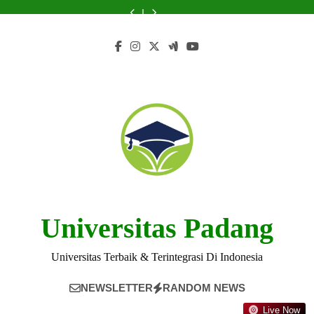
Skip
Universitas
Katolik
Universitas
Aid
Universitas
Katolik
Universitas
Financial
at
Katolik
Widya
Katolik
at
Katolik
Widya
Katolik
Aid
Universitas
to
Widya
Mandala
Widya
Universitas
Widya
Mandala
Widya
at
Katolik
content
Mandala
Surabaya
Mandala
Katolik
Mandala
Surabaya
Mandala
Universitas
Widya
Surabaya
on
Surabaya
Widya
Surabaya
on
Surabaya
Katolik
Mandala
Local
Mandala
Local
Widya
Surabaya
Community
Surabaya
Community
Mandala
Surabaya
Universitas Padang
Universitas Terbaik & Terintegrasi Di Indonesia
NEWSLETTER
RANDOM NEWS