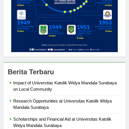
Berita Terbaru
Impact of Universitas Katolik Widya Mandala Surabaya
on Local Community
Research Opportunities at Universitas Katolik Widya
Mandala Surabaya
Scholarships and Financial Aid at Universitas Katolik