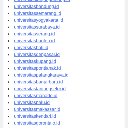
universitastanjungpinang.id
universitasbandung.id
universitassemarang.id
universitasyogyakarta.id
universitassurabaya.id
universitasserang.id
universitasbanten.id
universitasbali.id
universitasdenpasar.id
universitaskupang.id
universitaspontianak.id
universitaspalangkaraya.id
universitasbanjarbaru.id
universitastanjungselor.id
universitasmanado.id
universitaspalu.id
universitasmakassar.id
universitaskendari.id