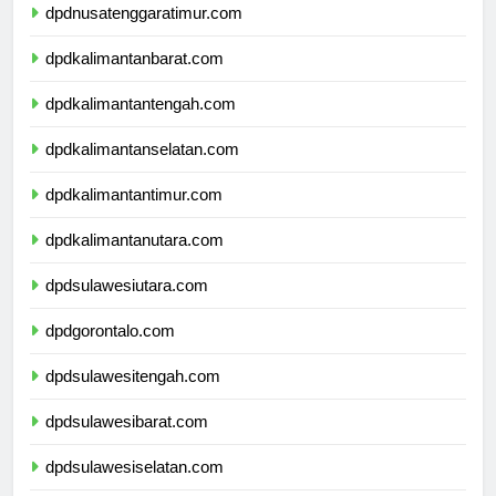
dpdnusatenggaratimur.com
dpdkalimantanbarat.com
dpdkalimantantengah.com
dpdkalimantanselatan.com
dpdkalimantantimur.com
dpdkalimantanutara.com
dpdsulawesiutara.com
dpdgorontalo.com
dpdsulawesitengah.com
dpdsulawesibarat.com
dpdsulawesiselatan.com