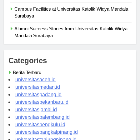
Widya Mandala Surabaya
Campus Facilities at Universitas Katolik Widya Mandala
Surabaya
Alumni Success Stories from Universitas Katolik Widya
Mandala Surabaya
Categories
Berita Terbaru
universitasaceh.id
universitasmedan.id
universitaspadang.id
universitaspekanbaru.id
universitasjambi.id
universitaspalembang.id
universitasbengkulu.id
universitaspangkalpinang.id