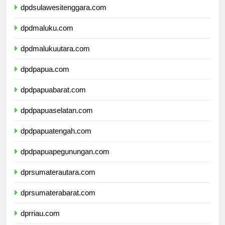
dpdsulawesitenggara.com
dpdmaluku.com
dpdmalukuutara.com
dpdpapua.com
dpdpapuabarat.com
dpdpapuaselatan.com
dpdpapuatengah.com
dpdpapuapegunungan.com
dprsumaterautara.com
dprsumaterabarat.com
dprriau.com