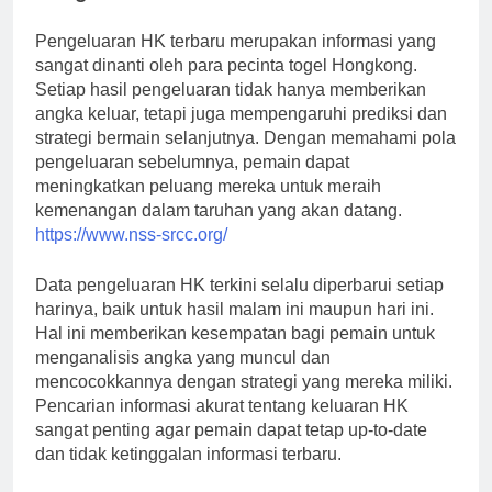
Pengeluaran HK Terbaru
Pengeluaran HK terbaru merupakan informasi yang
sangat dinanti oleh para pecinta togel Hongkong.
Setiap hasil pengeluaran tidak hanya memberikan
angka keluar, tetapi juga mempengaruhi prediksi dan
strategi bermain selanjutnya. Dengan memahami pola
pengeluaran sebelumnya, pemain dapat
meningkatkan peluang mereka untuk meraih
kemenangan dalam taruhan yang akan datang.
https://www.nss-srcc.org/
Data pengeluaran HK terkini selalu diperbarui setiap
harinya, baik untuk hasil malam ini maupun hari ini.
Hal ini memberikan kesempatan bagi pemain untuk
menganalisis angka yang muncul dan
mencocokkannya dengan strategi yang mereka miliki.
Pencarian informasi akurat tentang keluaran HK
sangat penting agar pemain dapat tetap up-to-date
dan tidak ketinggalan informasi terbaru.