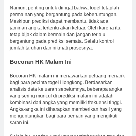
Namun, penting untuk diingat bahwa togel tetaplah
permainan yang bergantung pada keberuntungan.
Meskipun prediksi dapat membantu, tidak ada
jaminan angka tertentu akan keluar. Oleh karena itu,
tetap bijak dalam bermain dan jangan terlalu
bergantung pada prediksi semata. Selalu kontrol
jumlah taruhan dan nikmati prosesnya.
Bocoran HK Malam Ini
Bocoran HK malam ini menawarkan peluang menarik
bagi para pecinta togel Hongkong. Berdasarkan
analisis data keluaran sebelumnya, beberapa angka
yang sering muncul di prediksi malam ini adalah
kombinasi dari angka yang memiliki frekuensi tinggi.
Angka-angka ini diharapkan memberikan hasil yang
menguntungkan bagi para pemain yang mengikuti
saran ini.