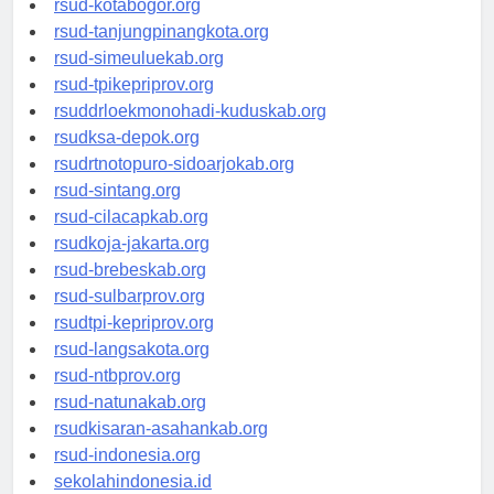
rsud-kotabogor.org
rsud-tanjungpinangkota.org
rsud-simeuluekab.org
rsud-tpikepriprov.org
rsuddrloekmonohadi-kuduskab.org
rsudksa-depok.org
rsudrtnotopuro-sidoarjokab.org
rsud-sintang.org
rsud-cilacapkab.org
rsudkoja-jakarta.org
rsud-brebeskab.org
rsud-sulbarprov.org
rsudtpi-kepriprov.org
rsud-langsakota.org
rsud-ntbprov.org
rsud-natunakab.org
rsudkisaran-asahankab.org
rsud-indonesia.org