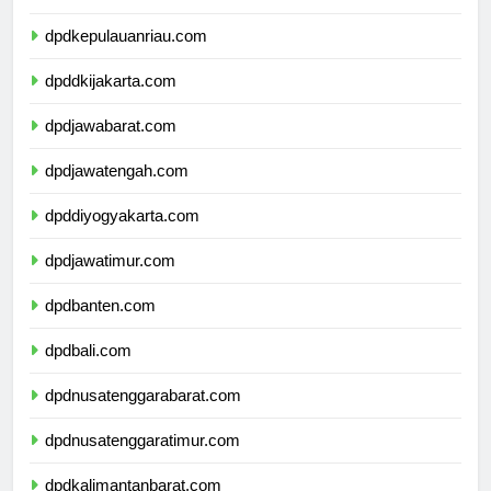
dpdkepulauanbangkabelitung.com
dpdkepulauanriau.com
dpddkijakarta.com
dpdjawabarat.com
dpdjawatengah.com
dpddiyogyakarta.com
dpdjawatimur.com
dpdbanten.com
dpdbali.com
dpdnusatenggarabarat.com
dpdnusatenggaratimur.com