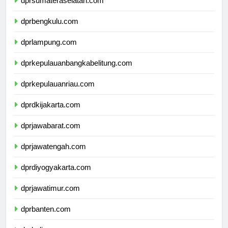
dprsumateraselatan.com
dprbengkulu.com
dprlampung.com
dprkepulauanbangkabelitung.com
dprkepulauanriau.com
dprdkijakarta.com
dprjawabarat.com
dprjawatengah.com
dprdiyogyakarta.com
dprjawatimur.com
dprbanten.com