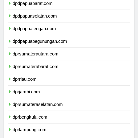
dpdpapuabarat.com
dpdpapuaselatan.com
dpdpapuatengah.com
dpdpapuapegunungan.com
dprsumaterautara.com
dprsumaterabarat.com
dprriau.com
dprjambi.com
dprsumateraselatan.com
dprbengkulu.com
dprlampung.com