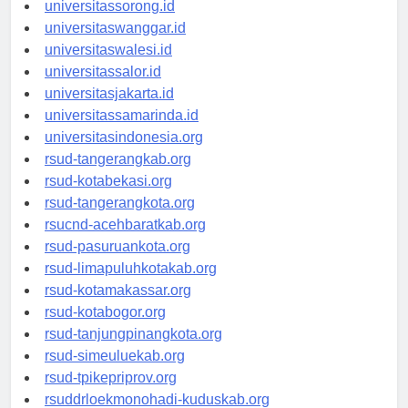
universitasmanokwari.id
universitassorong.id
universitaswanggar.id
universitaswalesi.id
universitassalor.id
universitasjakarta.id
universitassamarinda.id
universitasindonesia.org
rsud-tangerangkab.org
rsud-kotabekasi.org
rsud-tangerangkota.org
rsucnd-acehbaratkab.org
rsud-pasuruankota.org
rsud-limapuluhkotakab.org
rsud-kotamakassar.org
rsud-kotabogor.org
rsud-tanjungpinangkota.org
rsud-simeuluekab.org
rsud-tpikepriprov.org