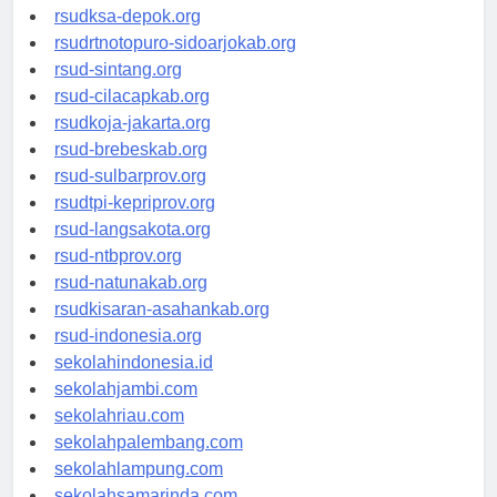
rsuddrloekmonohadi-kuduskab.org
rsudksa-depok.org
rsudrtnotopuro-sidoarjokab.org
rsud-sintang.org
rsud-cilacapkab.org
rsudkoja-jakarta.org
rsud-brebeskab.org
rsud-sulbarprov.org
rsudtpi-kepriprov.org
rsud-langsakota.org
rsud-ntbprov.org
rsud-natunakab.org
rsudkisaran-asahankab.org
rsud-indonesia.org
sekolahindonesia.id
sekolahjambi.com
sekolahriau.com
sekolahpalembang.com
sekolahlampung.com