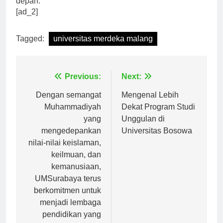
depan.
[ad_2]
Tagged:
universitas merdeka malang
Navigasi
Previous:
Next:
pos
Dengan semangat
Mengenal Lebih
Muhammadiyah
Dekat Program Studi
yang
Unggulan di
mengedepankan
Universitas Bosowa
nilai-nilai keislaman,
keilmuan, dan
kemanusiaan,
UMSurabaya terus
berkomitmen untuk
menjadi lembaga