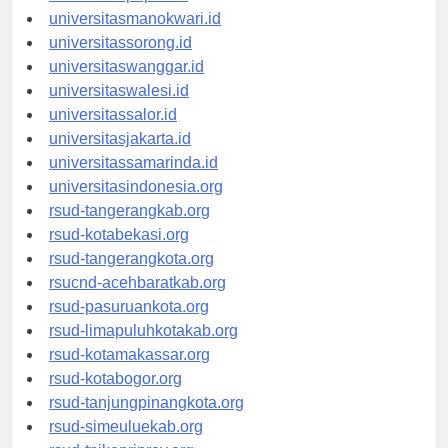
universitaspapua.id
universitasmanokwari.id
universitassorong.id
universitaswanggar.id
universitaswalesi.id
universitassalor.id
universitasjakarta.id
universitassamarinda.id
universitasindonesia.org
rsud-tangerangkab.org
rsud-kotabekasi.org
rsud-tangerangkota.org
rsucnd-acehbaratkab.org
rsud-pasuruankota.org
rsud-limapuluhkotakab.org
rsud-kotamakassar.org
rsud-kotabogor.org
rsud-tanjungpinangkota.org
rsud-simeuluekab.org