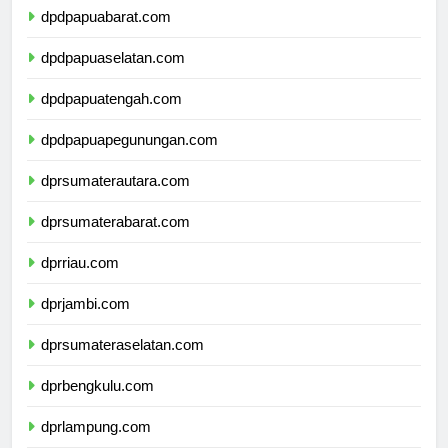
dpdpapuabarat.com
dpdpapuaselatan.com
dpdpapuatengah.com
dpdpapuapegunungan.com
dprsumaterautara.com
dprsumaterabarat.com
dprriau.com
dprjambi.com
dprsumateraselatan.com
dprbengkulu.com
dprlampung.com