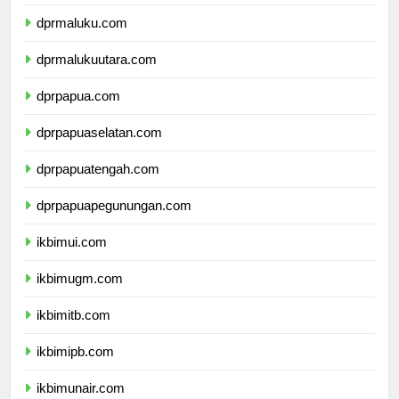
dprsulawesitenggara.com
dprmaluku.com
dprmalukuutara.com
dprpapua.com
dprpapuaselatan.com
dprpapuatengah.com
dprpapuapegunungan.com
ikbimui.com
ikbimugm.com
ikbimitb.com
ikbimipb.com