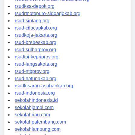
rsuddrloekmonohadi-kuduskab.org
rsudksa-depok.org
rsudrtnotopuro-sidoarjokab.org
rsud-sintang.org
rsud-cilacapkab.org
rsudkoja-jakarta.org
rsud-brebeskab.org
rsud-sulbarprov.org
rsudtpi-kepriprov.org
rsud-langsakota.org
rsud-ntbprov.org
rsud-natunakab.org
rsudkisaran-asahankab.org
rsud-indonesia.org
sekolahindonesia.id
sekolahjambi.com
sekolahriau.com
sekolahpalembang.com
sekolahlampung.com