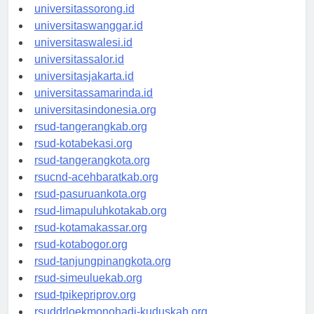
universitasmanokwari.id
universitassorong.id
universitaswanggar.id
universitaswalesi.id
universitassalor.id
universitasjakarta.id
universitassamarinda.id
universitasindonesia.org
rsud-tangerangkab.org
rsud-kotabekasi.org
rsud-tangerangkota.org
rsucnd-acehbaratkab.org
rsud-pasuruankota.org
rsud-limapuluhkotakab.org
rsud-kotamakassar.org
rsud-kotabogor.org
rsud-tanjungpinangkota.org
rsud-simeuluekab.org
rsud-tpikepriprov.org