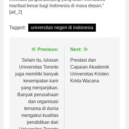
investasi jangka panjang yang akan membawa
manfaat besar bagi Indonesia di masa depan.”
[ad_2]
Tagged:
universitas negeri di indonesia
Navigasi
Previous:
Next:
pos
Selain itu, lulusan
Prestasi dan
Universitas Toronto
Capaian Akademik
juga memiliki banyak
Universitas Kristen
kesempatan karir
Krida Wacana
yang menjanjikan.
Banyak perusahaan
dan organisasi
ternama di dunia
mengakui kualitas
pendidikan dari