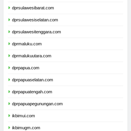
dprsulawesitengah.com
dprsulawesibarat.com
dprsulawesiselatan.com
dprsulawesitenggara.com
dprmaluku.com
dprmalukuutara.com
dprpapua.com
dprpapuaselatan.com
dprpapuatengah.com
dprpapuapegunungan.com
ikbimui.com