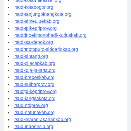
rsud-kotamakassar.org
rsud-kotabogor.org
rsud-tanjungpinangkota.org
rsud-simeuluekab.org
rsud-tpikepriprov.org
rsuddrloekmonohadi-kuduskab.org
rsudksa-depok.org
rsudrtnotopuro-sidoarjokab.org
rsud-sintang.org
rsud-cilacapkab.org
rsudkoja-jakarta.org
rsud-brebeskab.org
rsud-sulbarprov.org
rsudtpi-kepriprov.org
rsud-langsakota.org
rsud-ntbprov.org
rsud-natunakab.org
rsudkisaran-asahankab.org