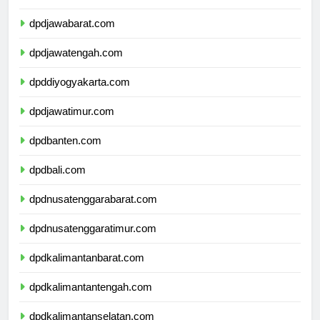
dpddkijakarta.com
dpdjawabarat.com
dpdjawatengah.com
dpddiyogyakarta.com
dpdjawatimur.com
dpdbanten.com
dpdbali.com
dpdnusatenggarabarat.com
dpdnusatenggaratimur.com
dpdkalimantanbarat.com
dpdkalimantantengah.com