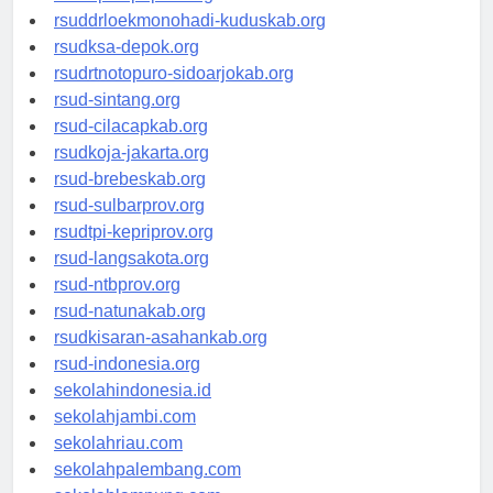
rsud-tpikepriprov.org
rsuddrloekmonohadi-kuduskab.org
rsudksa-depok.org
rsudrtnotopuro-sidoarjokab.org
rsud-sintang.org
rsud-cilacapkab.org
rsudkoja-jakarta.org
rsud-brebeskab.org
rsud-sulbarprov.org
rsudtpi-kepriprov.org
rsud-langsakota.org
rsud-ntbprov.org
rsud-natunakab.org
rsudkisaran-asahankab.org
rsud-indonesia.org
sekolahindonesia.id
sekolahjambi.com
sekolahriau.com
sekolahpalembang.com