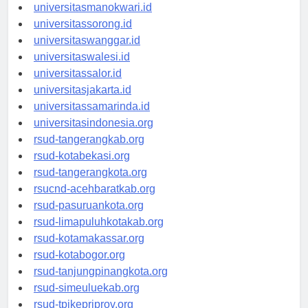
universitaspapua.id
universitasmanokwari.id
universitassorong.id
universitaswanggar.id
universitaswalesi.id
universitassalor.id
universitasjakarta.id
universitassamarinda.id
universitasindonesia.org
rsud-tangerangkab.org
rsud-kotabekasi.org
rsud-tangerangkota.org
rsucnd-acehbaratkab.org
rsud-pasuruankota.org
rsud-limapuluhkotakab.org
rsud-kotamakassar.org
rsud-kotabogor.org
rsud-tanjungpinangkota.org
rsud-simeuluekab.org