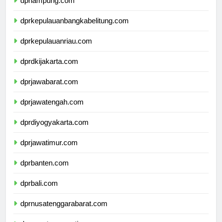
dprlampung.com
dprkepulauanbangkabelitung.com
dprkepulauanriau.com
dprdkijakarta.com
dprjawabarat.com
dprjawatengah.com
dprdiyogyakarta.com
dprjawatimur.com
dprbanten.com
dprbali.com
dprnusatenggarabarat.com