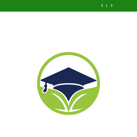
Scholarships
Campus
at
Universitas
at
Financial
at
Universitas
at
and
Facilities
Universitas
Katolik
Universitas
Aid
Universitas
Katolik
Universitas
Financial
at
Katolik
Widya
Katolik
at
Katolik
Widya
Katolik
Aid
Universitas
Widya
Mandala
Widya
Universitas
Widya
Mandala
Widya
at
Katolik
Mandala
Surabaya
Mandala
Katolik
Mandala
Surabaya
Mandala
Universitas
Widya
Surabaya
on
Surabaya
Widya
Surabaya
on
Surabaya
Katolik
Mandala
Local
Mandala
Local
Widya
Surabaya
Community
Surabaya
Community
Mandala
Surabaya