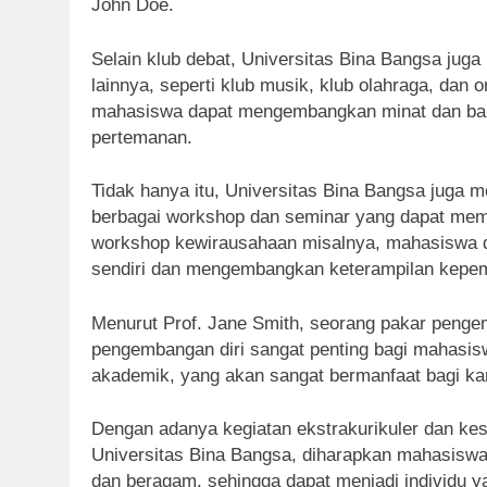
John Doe.
Selain klub debat, Universitas Bina Bangsa jug
lainnya, seperti klub musik, klub olahraga, dan 
mahasiswa dapat mengembangkan minat dan baka
pertemanan.
Tidak hanya itu, Universitas Bina Bangsa juga
berbagai workshop dan seminar yang dapat mem
workshop kewirausahaan misalnya, mahasiswa d
sendiri dan mengembangkan keterampilan kepe
Menurut Prof. Jane Smith, seorang pakar pengem
pengembangan diri sangat penting bagi mahasi
akademik, yang akan sangat bermanfaat bagi ka
Dengan adanya kegiatan ekstrakurikuler dan ke
Universitas Bina Bangsa, diharapkan mahasiswa 
dan beragam, sehingga dapat menjadi individu ya