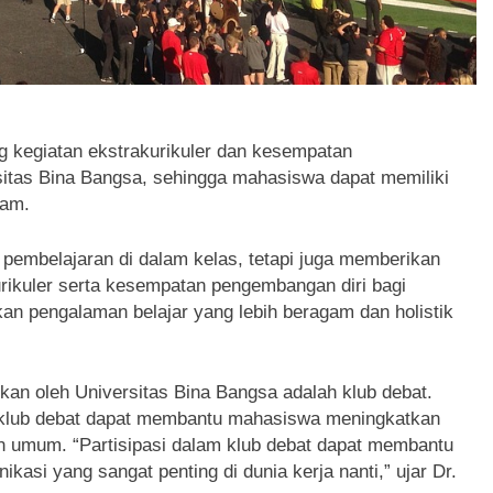
ang kegiatan ekstrakurikuler dan kesempatan
sitas Bina Bangsa, sehingga mahasiswa dapat memiliki
gam.
 pembelajaran di dalam kelas, tetapi juga memberikan
urikuler serta kesempatan pengembangan diri bagi
an pengalaman belajar yang lebih beragam dan holistik
rkan oleh Universitas Bina Bangsa adalah klub debat.
, klub debat dapat membantu mahasiswa meningkatkan
an umum. “Partisipasi dalam klub debat dapat membantu
i yang sangat penting di dunia kerja nanti,” ujar Dr.