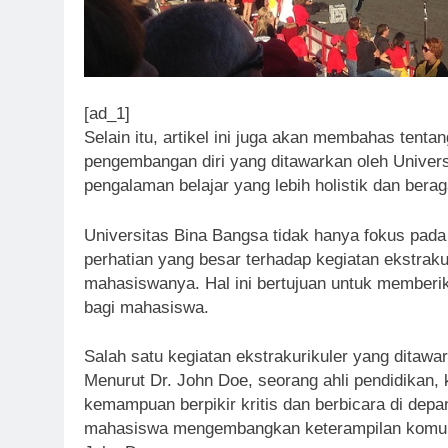
[ad_1]
Selain itu, artikel ini juga akan membahas tent
pengembangan diri yang ditawarkan oleh Univer
pengalaman belajar yang lebih holistik dan bera
Universitas Bina Bangsa tidak hanya fokus pada
perhatian yang besar terhadap kegiatan ekstrak
mahasiswanya. Hal ini bertujuan untuk memberik
bagi mahasiswa.
Salah satu kegiatan ekstrakurikuler yang ditawa
Menurut Dr. John Doe, seorang ahli pendidikan
kemampuan berpikir kritis dan berbicara di dep
mahasiswa mengembangkan keterampilan komunikas