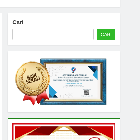
Cari
CARI