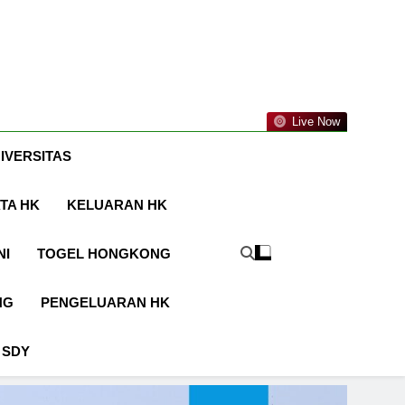
Live Now
IVERSITAS
TA HK
KELUARAN HK
NI
TOGEL HONGKONG
NG
PENGELUARAN HK
 SDY