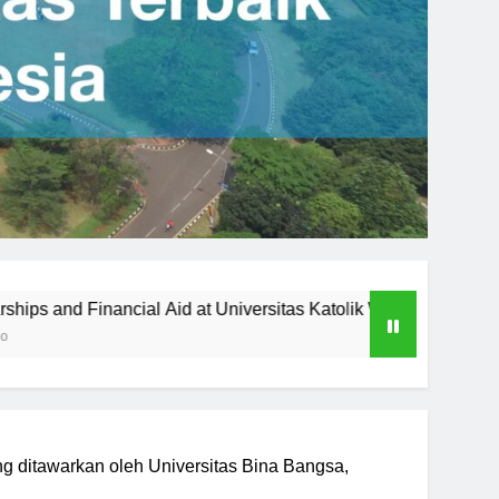
t Universitas Katolik Widya Mandala Surabaya
Campus Fac
4 Hari Ago
ng ditawarkan oleh Universitas Bina Bangsa,