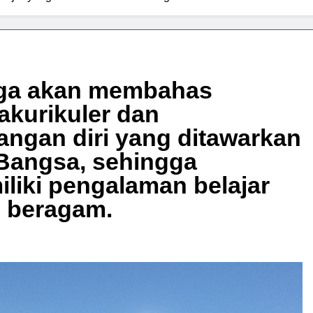
i juga akan membahas
akurikuler dan
gan diri yang ditawarkan
 Bangsa, sehingga
liki pengalaman belajar
n beragam.