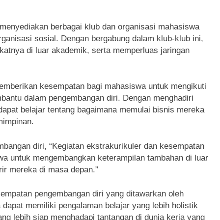
a menyediakan berbagai klub dan organisasi mahasiswa
organisasi sosial. Dengan bergabung dalam klub-klub ini,
tnya di luar akademik, serta memperluas jaringan
 memberikan kesempatan bagi mahasiswa untuk mengikuti
bantu dalam pengembangan diri. Dengan menghadiri
apat belajar tentang bagaimana memulai bisnis mereka
mimpinan.
bangan diri, “Kegiatan ekstrakurikuler dan kesempatan
swa untuk mengembangkan keterampilan tambahan di luar
rir mereka di masa depan.”
sempatan pengembangan diri yang ditawarkan oleh
dapat memiliki pengalaman belajar yang lebih holistik
ng lebih siap menghadapi tantangan di dunia kerja yang