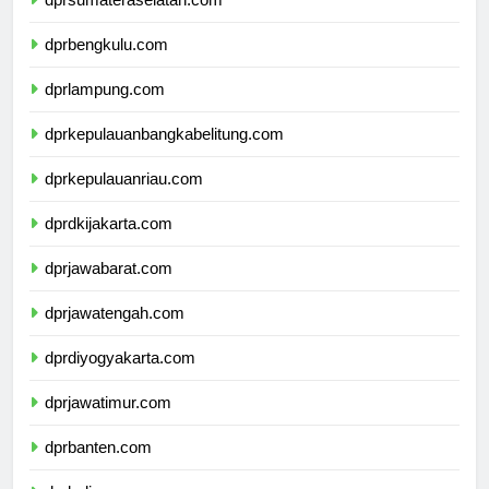
dprsumateraselatan.com
dprbengkulu.com
dprlampung.com
dprkepulauanbangkabelitung.com
dprkepulauanriau.com
dprdkijakarta.com
dprjawabarat.com
dprjawatengah.com
dprdiyogyakarta.com
dprjawatimur.com
dprbanten.com