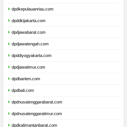
dpdkepulauanbangkabelitung.com
dpdkepulauanriau.com
dpddkijakarta.com
dpdjawabarat.com
dpdjawatengah.com
dpddiyogyakarta.com
dpdjawatimur.com
dpdbanten.com
dpdbali.com
dpdnusatenggarabarat.com
dpdnusatenggaratimur.com