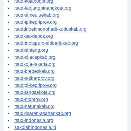
rsud-kotabogor.org
rsud-tanjungpinangkota.org
rsud-simeuluekab.org
rsud-tpikepriprov.org
rsuddrloekmonohadi-kuduskab.org
rsudksa-depok.org
rsudrtnotopuro-sidoarjokab.org
rsud-sintang.org
rsud-cilacapkab.org
rsudkoja-jakarta.org
rsud-brebeskab.org
rsud-sulbarprov.org
rsudtpi-kepriprov.org
rsud-langsakota.org
rsud-ntbprov.org
rsud-natunakab.org
rsudkisaran-asahankab.org
rsud-indonesia.org