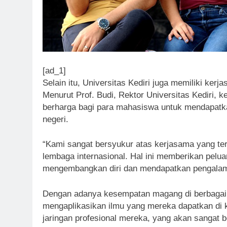
[ad_1]
Selain itu, Universitas Kediri juga memiliki ker
Menurut Prof. Budi, Rektor Universitas Kediri,
berharga bagi para mahasiswa untuk mendapatka
negeri.
“Kami sangat bersyukur atas kerjasama yang terja
lembaga internasional. Hal ini memberikan pelu
mengembangkan diri dan mendapatkan pengalaman 
Dengan adanya kesempatan magang di berbagai i
mengaplikasikan ilmu yang mereka dapatkan di 
jaringan profesional mereka, yang akan sangat 