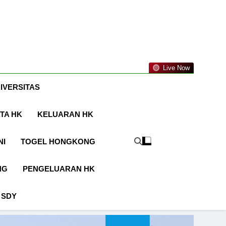
Live Now
IVERSITAS
TA HK
KELUARAN HK
NI
TOGEL HONGKONG
NG
PENGELUARAN HK
 SDY