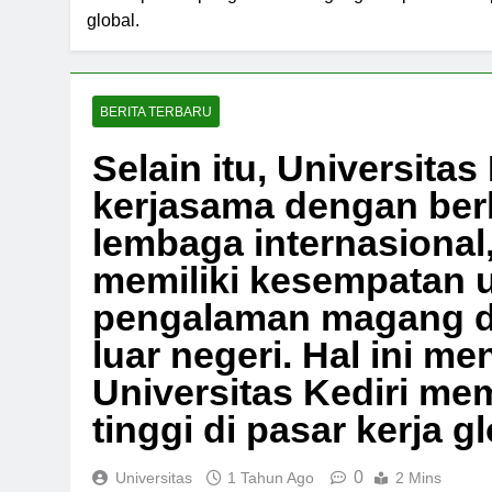
global.
BERITA TERBARU
Selain itu, Universitas
kerjasama dengan berb
lembaga internasional
memiliki kesempatan 
pengalaman magang da
luar negeri. Hal ini me
Universitas Kediri mem
tinggi di pasar kerja gl
0
Universitas
1 Tahun Ago
2 Mins