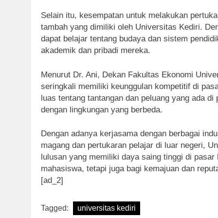
Selain itu, kesempatan untuk melakukan pertukara
tambah yang dimiliki oleh Universitas Kediri. D
dapat belajar tentang budaya dan sistem pendi
akademik dan pribadi mereka.
Menurut Dr. Ani, Dekan Fakultas Ekonomi Univers
seringkali memiliki keunggulan kompetitif di pa
luas tentang tantangan dan peluang yang ada di 
dengan lingkungan yang berbeda.
Dengan adanya kerjasama dengan berbagai indus
magang dan pertukaran pelajar di luar negeri, U
lulusan yang memiliki daya saing tinggi di pasar 
mahasiswa, tetapi juga bagi kemajuan dan reputas
[ad_2]
Tagged:
universitas kediri