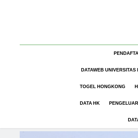
PENDAFT
DATAWEB UNIVERSITAS 
TOGEL HONGKONG
H
DATA HK
PENGELUAR
DAT