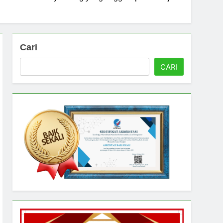
Cari
CARI