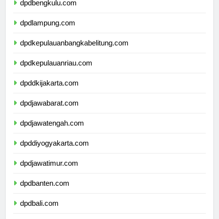
dpdbengkulu.com
dpdlampung.com
dpdkepulauanbangkabelitung.com
dpdkepulauanriau.com
dpddkijakarta.com
dpdjawabarat.com
dpdjawatengah.com
dpddiyogyakarta.com
dpdjawatimur.com
dpdbanten.com
dpdbali.com