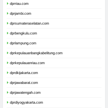
dprriau.com
dprjambi.com
dprsumateraselatan.com
dprbengkulu.com
dprlampung.com
dprkepulauanbangkabelitung.com
dprkepulauanriau.com
dprdkijakarta.com
dprjawabarat.com
dprjawatengah.com
dprdiyogyakarta.com