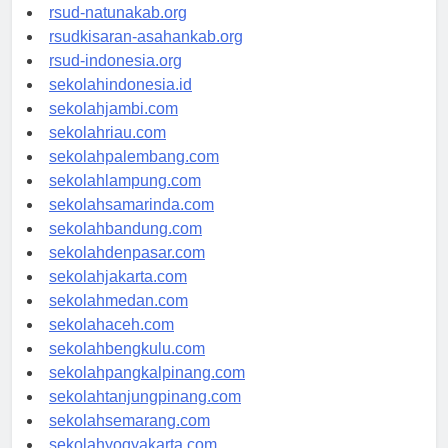
rsud-ntbprov.org
rsud-natunakab.org
rsudkisaran-asahankab.org
rsud-indonesia.org
sekolahindonesia.id
sekolahjambi.com
sekolahriau.com
sekolahpalembang.com
sekolahlampung.com
sekolahsamarinda.com
sekolahbandung.com
sekolahdenpasar.com
sekolahjakarta.com
sekolahmedan.com
sekolahaceh.com
sekolahbengkulu.com
sekolahpangkalpinang.com
sekolahtanjungpinang.com
sekolahsemarang.com