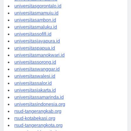
universitaskendari.id
universitasgorontalo.id
universitasmamuju.id
universitasambon.id
universitasmaluku.id
universitassofifi.id
universitasjayapura.id
universitaspapua.id
universitasmanokwari.id
universitassorong.id
universitaswanggar.id
universitaswalesi.id
universitassalor.id
universitasjakarta.id
universitassamarinda.id
universitasindonesia.org
rsud-tangerangkab.org
rsud-kotabekasi.org
rsud-tangerangkota.org