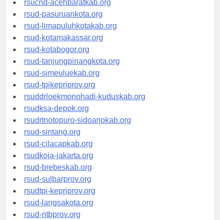
rsucnd-acehbaratkab.org
rsud-pasuruankota.org
rsud-limapuluhkotakab.org
rsud-kotamakassar.org
rsud-kotabogor.org
rsud-tanjungpinangkota.org
rsud-simeuluekab.org
rsud-tpikepriprov.org
rsuddrloekmonohadi-kuduskab.org
rsudksa-depok.org
rsudrtnotopuro-sidoarjokab.org
rsud-sintang.org
rsud-cilacapkab.org
rsudkoja-jakarta.org
rsud-brebeskab.org
rsud-sulbarprov.org
rsudtpi-kepriprov.org
rsud-langsakota.org