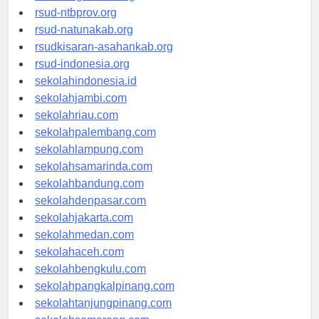
rsud-langsakota.org
rsud-ntbprov.org
rsud-natunakab.org
rsudkisaran-asahankab.org
rsud-indonesia.org
sekolahindonesia.id
sekolahjambi.com
sekolahriau.com
sekolahpalembang.com
sekolahlampung.com
sekolahsamarinda.com
sekolahbandung.com
sekolahdenpasar.com
sekolahjakarta.com
sekolahmedan.com
sekolahaceh.com
sekolahbengkulu.com
sekolahpangkalpinang.com
sekolahtanjungpinang.com