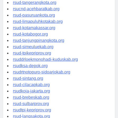
rsud-kotabekasi.org
rsud-tangerangkota.org
rsucnd-acehbaratkab.org
rsud-pasuruankota.org
rsud-limapuluhkotakab.org
rsud-kotamakassar.org
rsud-kotabogor.org
rsud-tanjungpinangkota.org
rsud-simeuluekab.org
rsud-tpikepriprov.org
rsuddrloekmonohadi-kuduskab.org
rsudksa-depok.org
rsudrtnotopuro-sidoarjokab.org
rsud-sintang.org
rsud-cilacapkab.org
rsudkoja-jakarta.org
rsud-brebeskab.org
rsud-sulbarprov.org
rsudtpi-kepriprov.org