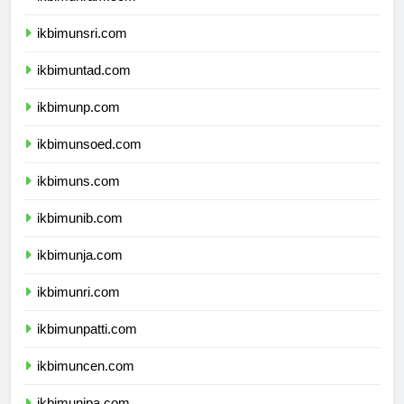
ikbimunram.com
ikbimunsri.com
ikbimuntad.com
ikbimunp.com
ikbimunsoed.com
ikbimuns.com
ikbimunib.com
ikbimunja.com
ikbimunri.com
ikbimunpatti.com
ikbimuncen.com