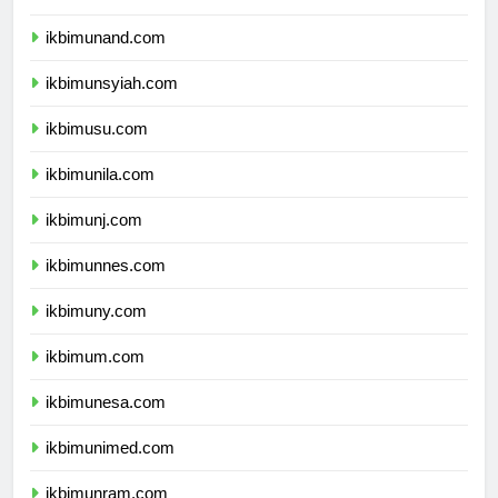
ikbimunhas.com
ikbimunand.com
ikbimunsyiah.com
ikbimusu.com
ikbimunila.com
ikbimunj.com
ikbimunnes.com
ikbimuny.com
ikbimum.com
ikbimunesa.com
ikbimunimed.com