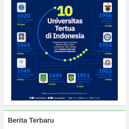
Berita Terbaru