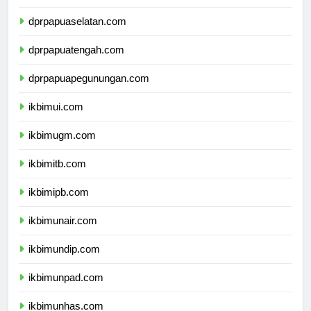
dprpapua.com
dprpapuaselatan.com
dprpapuatengah.com
dprpapuapegunungan.com
ikbimui.com
ikbimugm.com
ikbimitb.com
ikbimipb.com
ikbimunair.com
ikbimundip.com
ikbimunpad.com