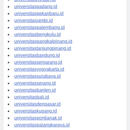
universitasmedan.id
universitaspadang.id
universitaspekanbaru.id
universitasjambi.id
universitaspalembang.id
universitasbengkulu.id
universitaspangkalpinang.id
universitastanjungpinang.id
universitasbandung.id
universitassemarang.id
universitasyogyakarta.id
universitassurabaya.id
universitasserang.id
universitasbanten.id
universitasbali.id
universitasdenpasar.id
universitaskupang.id
universitaspontianak.id