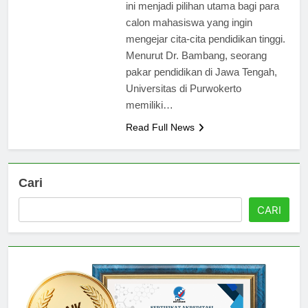
fasilitas yang memadai, universitas
ini menjadi pilihan utama bagi para
calon mahasiswa yang ingin
mengejar cita-cita pendidikan tinggi.
Menurut Dr. Bambang, seorang
pakar pendidikan di Jawa Tengah,
Universitas di Purwokerto
memiliki…
Read Full News
Cari
CARI