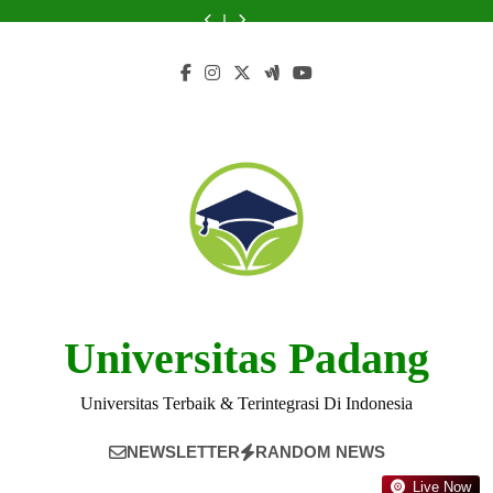
Skip
Aid
Support
Katolik
Universitas
Aid
Support
Katolik
at
Financial
at
at
Widya
Katolik
at
at
Widya
Universitas
Aid
to
Universitas
Universitas
Mandala
Widya
Universitas
Universitas
Mandala
Katolik
at
content
Katolik
Katolik
Surabaya
Mandala
Katolik
Katolik
Surabaya
Widya
Universitas
Widya
Widya
on
Surabaya
Widya
Widya
on
Mandala
Katolik
Mandala
Mandala
Local
Mandala
Mandala
Local
Surabaya
Widya
Surabaya
Surabaya
Community
Surabaya
Surabaya
Community
Mandala
Surabaya
Universitas Padang
Universitas Terbaik & Terintegrasi Di Indonesia
NEWSLETTER
RANDOM NEWS