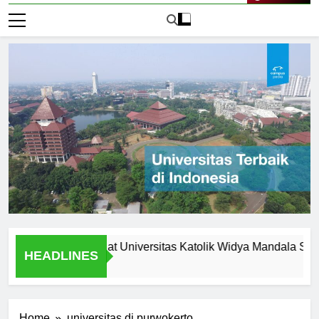
Live Now
es and Support at Universitas Katolik Widya Mandala Surabay
HEADLINES