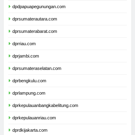
dpdpapuapegunungan.com
dprsumaterautara.com
dprsumaterabarat.com
dprriau.com
dprjambi.com
dprsumateraselatan.com
dprbengkulu.com
dprlampung.com
dprkepulauanbangkabelitung.com
dprkepulauanriau.com