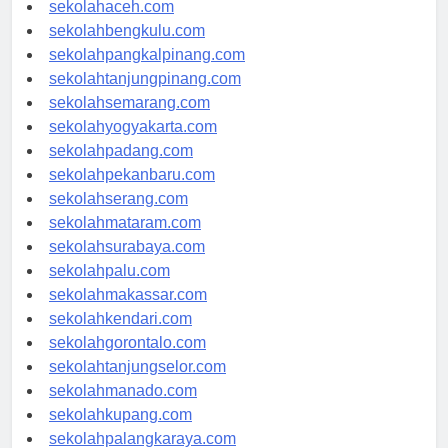
sekolahmedan.com
sekolahaceh.com
sekolahbengkulu.com
sekolahpangkalpinang.com
sekolahtanjungpinang.com
sekolahsemarang.com
sekolahyogyakarta.com
sekolahpadang.com
sekolahpekanbaru.com
sekolahserang.com
sekolahmataram.com
sekolahsurabaya.com
sekolahpalu.com
sekolahmakassar.com
sekolahkendari.com
sekolahgorontalo.com
sekolahtanjungselor.com
sekolahmanado.com
sekolahkupang.com