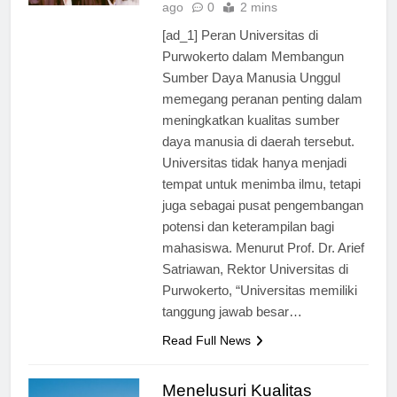
Universitas
1 tahun
TERBARU
ago
0
2 mins
[ad_1] Peran Universitas di
Purwokerto dalam Membangun
Sumber Daya Manusia Unggul
memegang peranan penting dalam
meningkatkan kualitas sumber
daya manusia di daerah tersebut.
Universitas tidak hanya menjadi
tempat untuk menimba ilmu, tetapi
juga sebagai pusat pengembangan
potensi dan keterampilan bagi
mahasiswa. Menurut Prof. Dr. Arief
Satriawan, Rektor Universitas di
Purwokerto, “Universitas memiliki
tanggung jawab besar…
Read Full News