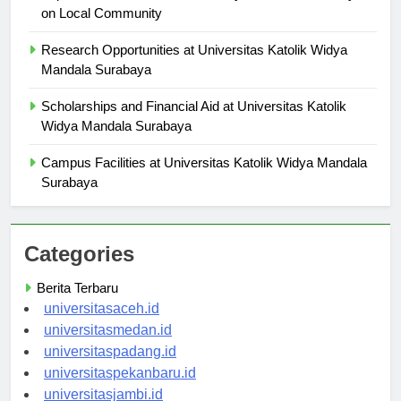
Impact of Universitas Katolik Widya Mandala Surabaya
on Local Community
Research Opportunities at Universitas Katolik Widya
Mandala Surabaya
Scholarships and Financial Aid at Universitas Katolik
Widya Mandala Surabaya
Campus Facilities at Universitas Katolik Widya Mandala
Surabaya
Categories
Berita Terbaru
universitasaceh.id
universitasmedan.id
universitaspadang.id
universitaspekanbaru.id