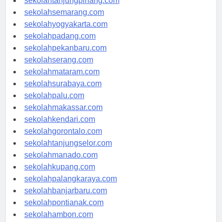
sekolahtanjungpinang.com
sekolahsemarang.com
sekolahyogyakarta.com
sekolahpadang.com
sekolahpekanbaru.com
sekolahserang.com
sekolahmataram.com
sekolahsurabaya.com
sekolahpalu.com
sekolahmakassar.com
sekolahkendari.com
sekolahgorontalo.com
sekolahtanjungselor.com
sekolahmanado.com
sekolahkupang.com
sekolahpalangkaraya.com
sekolahbanjarbaru.com
sekolahpontianak.com