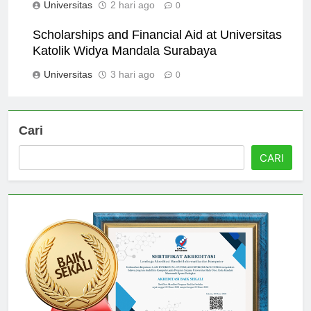
Universitas
2 hari ago
0
Scholarships and Financial Aid at Universitas
Katolik Widya Mandala Surabaya
Universitas
3 hari ago
0
Cari
CARI