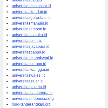
universitaspalu.id
universitasmakassar.id
universitaskendari.id
universitasgorontalo.id
universitasmamuju.id
universitasambon.id
universitasmaluku.id
universitassofifi.id
universitasjayapura.id
universitaspapua.id
universitasmanokwari.id
universitassorong.id
universitaswanggar.id
universitaswalesi.id
universitassalor.id
universitasjakarta.id
universitassamarinda.id
universitasindonesia.org