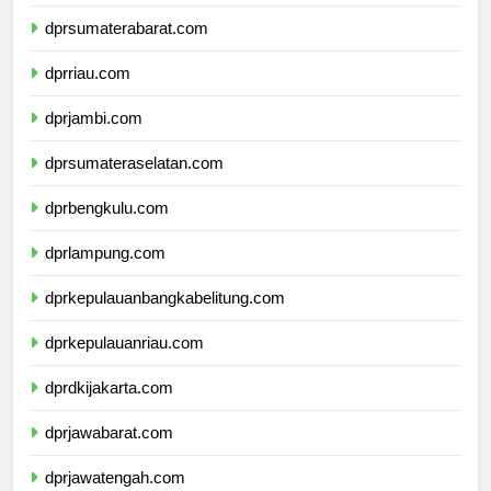
dprsumaterautara.com
dprsumaterabarat.com
dprriau.com
dprjambi.com
dprsumateraselatan.com
dprbengkulu.com
dprlampung.com
dprkepulauanbangkabelitung.com
dprkepulauanriau.com
dprdkijakarta.com
dprjawabarat.com