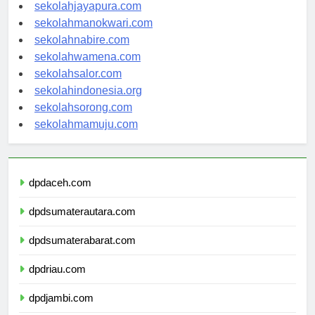
sekolahambon.com
sekolahjayapura.com
sekolahmanokwari.com
sekolahnabire.com
sekolahwamena.com
sekolahsalor.com
sekolahindonesia.org
sekolahsorong.com
sekolahmamuju.com
dpdaceh.com
dpdsumaterautara.com
dpdsumaterabarat.com
dpdriau.com
dpdjambi.com