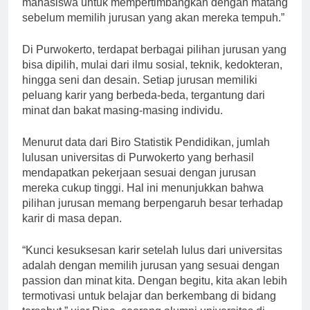
mahasiswa untuk mempertimbangkan dengan matang
sebelum memilih jurusan yang akan mereka tempuh.”
Di Purwokerto, terdapat berbagai pilihan jurusan yang
bisa dipilih, mulai dari ilmu sosial, teknik, kedokteran,
hingga seni dan desain. Setiap jurusan memiliki
peluang karir yang berbeda-beda, tergantung dari
minat dan bakat masing-masing individu.
Menurut data dari Biro Statistik Pendidikan, jumlah
lulusan universitas di Purwokerto yang berhasil
mendapatkan pekerjaan sesuai dengan jurusan
mereka cukup tinggi. Hal ini menunjukkan bahwa
pilihan jurusan memang berpengaruh besar terhadap
karir di masa depan.
“Kunci kesuksesan karir setelah lulus dari universitas
adalah dengan memilih jurusan yang sesuai dengan
passion dan minat kita. Dengan begitu, kita akan lebih
termotivasi untuk belajar dan berkembang di bidang