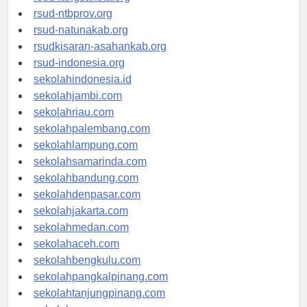
rsud-langsakota.org
rsud-ntbprov.org
rsud-natunakab.org
rsudkisaran-asahankab.org
rsud-indonesia.org
sekolahindonesia.id
sekolahjambi.com
sekolahriau.com
sekolahpalembang.com
sekolahlampung.com
sekolahsamarinda.com
sekolahbandung.com
sekolahdenpasar.com
sekolahjakarta.com
sekolahmedan.com
sekolahaceh.com
sekolahbengkulu.com
sekolahpangkalpinang.com
sekolahtanjungpinang.com