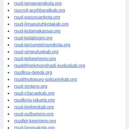
rsud-kotabekasi.org
rsud-tangerangkota.org
rsucnd-acehbaratkab.org
rsud-pasuruankota.org
rsud-limapuluhkotakab.org
rsud-kotamakassar.org
rsud-kotabogor.org
rsud-tanjungpinangkota.org
rsud-simeuluekab.org
rsud-tpikepriprov.org
rsuddrloekmonohadi-kuduskab.org
rsudksa-depok.org
rsudrtnotopuro-sidoarjokab.org
rsud-sintang.org
rsud-cilacapkab.org
rsudkoja-jakarta.org
rsud-brebeskab.org
rsud-sulbarprov.org
rsudtpi-kepriprov.org