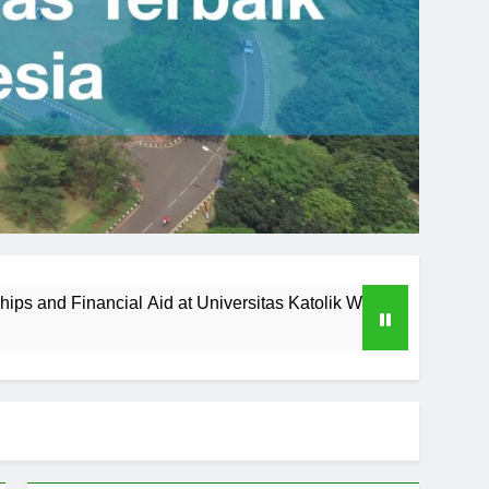
Universitas Katolik Widya Mandala Surabaya
Campus Facil
4 Hari Ago