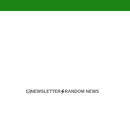
NEWSLETTER
RANDOM NEWS