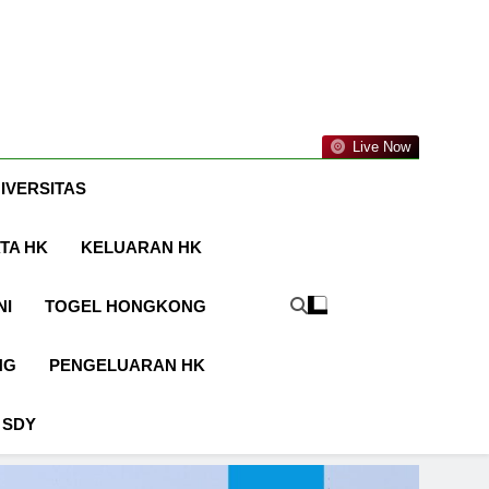
Live Now
IVERSITAS
TA HK
KELUARAN HK
NI
TOGEL HONGKONG
NG
PENGELUARAN HK
 SDY