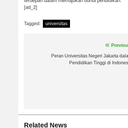
terdepan dalam memajukan dunia pendidikan.
[ad_2]
Tagged:
universitas
Navigasi
Previou
pos
Peran Universitas Negeri Jakarta dal
Pendidikan Tinggi di Indones
Related News