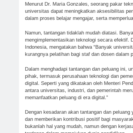
Menurut Dr. Maria Gonzales, seorang pakar tekno
universitas dapat meningkatkan aksesibilitas pe
dalam proses belajar mengajar, serta memperluas
Namun, tantangan tidaklah mudah diatasi. Banya
mengimplementasikan teknologi secara efektif. 
Indonesia, mengatakan bahwa “Banyak universitas
kurangnya pelatihan bagi staf dan dosen dalam 
Dalam menghadapi tantangan dan peluang ini, uni
pihak, termasuk perusahaan teknologi dan pemer
digital. Seperti yang dikatakan oleh Menteri P
antara universitas, industri, dan pemerintah m
memanfaatkan peluang di era digital.”
Dengan kesadaran akan tantangan dan peluang y
dan memberikan kontribusi positif bagi masyaraka
bukanlah hal yang mudah, namun dengan kerjasa