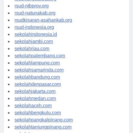
rsud-langsakota.org
rsud-ntbprov.org
rsud-natunakab.org
rsudkisaran-asahankab.org
rsud-indonesia.org
sekolahindonesia.id
sekolahjambi.com
sekolahriau.com
sekolahpalembang.com
sekolahlampung.com
sekolahsamarinda.com
sekolahbandung.com
sekolahdenpasar.com
sekolahjakarta.com
sekolahmedan.com
sekolahaceh.com
sekolahbengkulu.com
sekolahpangkalpinang.com
sekolahtanjungpinang.com