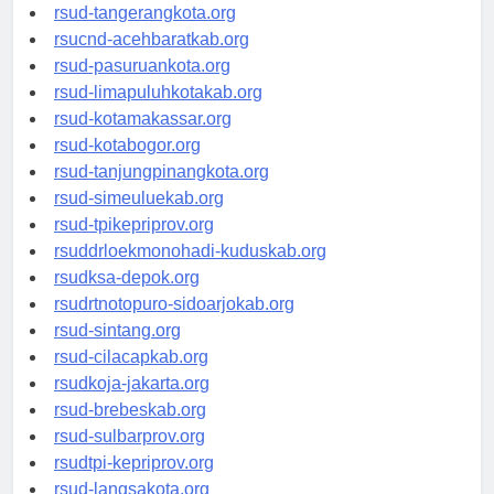
rsud-kotabekasi.org
rsud-tangerangkota.org
rsucnd-acehbaratkab.org
rsud-pasuruankota.org
rsud-limapuluhkotakab.org
rsud-kotamakassar.org
rsud-kotabogor.org
rsud-tanjungpinangkota.org
rsud-simeuluekab.org
rsud-tpikepriprov.org
rsuddrloekmonohadi-kuduskab.org
rsudksa-depok.org
rsudrtnotopuro-sidoarjokab.org
rsud-sintang.org
rsud-cilacapkab.org
rsudkoja-jakarta.org
rsud-brebeskab.org
rsud-sulbarprov.org
rsudtpi-kepriprov.org