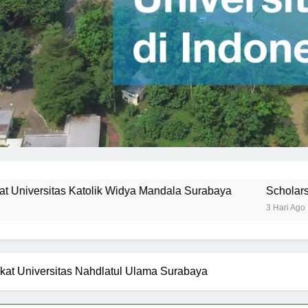
idya Mandala Surabaya
Scholarships and Financial Aid a
3 Hari Ago
ekat Universitas Nahdlatul Ulama Surabaya