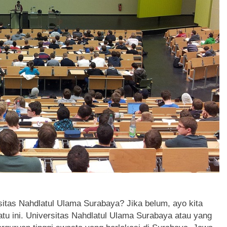
tas Nahdlatul Ulama Surabaya? Jika belum, ayo kita
atu ini. Universitas Nahdlatul Ulama Surabaya atau yang