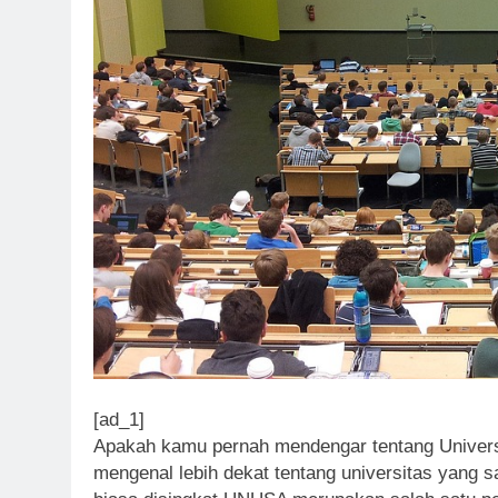
[ad_1]
Apakah kamu pernah mendengar tentang Universi
mengenal lebih dekat tentang universitas yang s