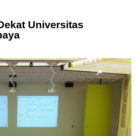
Dekat Universitas
baya