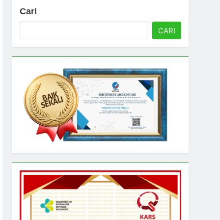
Cari
CARI