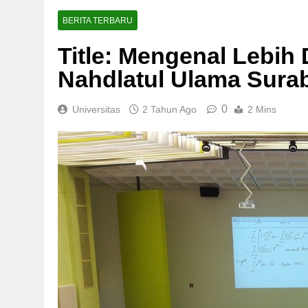
BERITA TERBARU
Title: Mengenal Lebih 
Nahdlatul Ulama Sura
0
Universitas
2 Tahun Ago
2 Mins