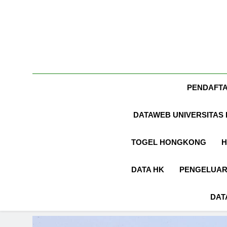
PENDAFT
DATAWEB UNIVERSITAS 
TOGEL HONGKONG
H
DATA HK
PENGELUAR
DAT