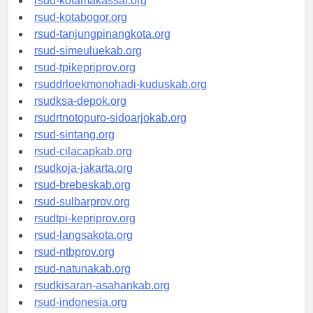
rsud-kotamakassar.org
rsud-kotabogor.org
rsud-tanjungpinangkota.org
rsud-simeuluekab.org
rsud-tpikepriprov.org
rsuddrloekmonohadi-kuduskab.org
rsudksa-depok.org
rsudrtnotopuro-sidoarjokab.org
rsud-sintang.org
rsud-cilacapkab.org
rsudkoja-jakarta.org
rsud-brebeskab.org
rsud-sulbarprov.org
rsudtpi-kepriprov.org
rsud-langsakota.org
rsud-ntbprov.org
rsud-natunakab.org
rsudkisaran-asahankab.org