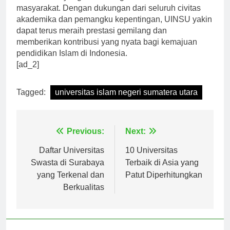
memberikan yang terbaik bagi mahasiswa dan
masyarakat. Dengan dukungan dari seluruh civitas
akademika dan pemangku kepentingan, UINSU yakin
dapat terus meraih prestasi gemilang dan
memberikan kontribusi yang nyata bagi kemajuan
pendidikan Islam di Indonesia.
[ad_2]
Tagged:
universitas islam negeri sumatera utara
Navigasi
Previous:
Next:
pos
Daftar Universitas
10 Universitas
Swasta di Surabaya
Terbaik di Asia yang
yang Terkenal dan
Patut Diperhitungkan
Berkualitas