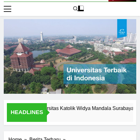
Live Now
ission of Universitas Katolik Widya Mandala Surabaya
In
HEADLINES
1 H