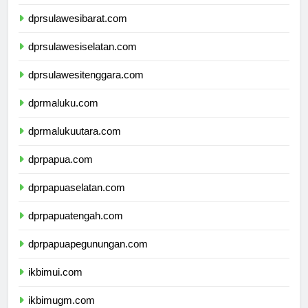
dprsulawesitengah.com
dprsulawesibarat.com
dprsulawesiselatan.com
dprsulawesitenggara.com
dprmaluku.com
dprmalukuutara.com
dprpapua.com
dprpapuaselatan.com
dprpapuatengah.com
dprpapuapegunungan.com
ikbimui.com