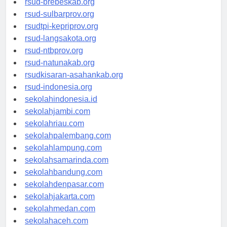
rsud-brebeskab.org
rsud-sulbarprov.org
rsudtpi-kepriprov.org
rsud-langsakota.org
rsud-ntbprov.org
rsud-natunakab.org
rsudkisaran-asahankab.org
rsud-indonesia.org
sekolahindonesia.id
sekolahjambi.com
sekolahriau.com
sekolahpalembang.com
sekolahlampung.com
sekolahsamarinda.com
sekolahbandung.com
sekolahdenpasar.com
sekolahjakarta.com
sekolahmedan.com