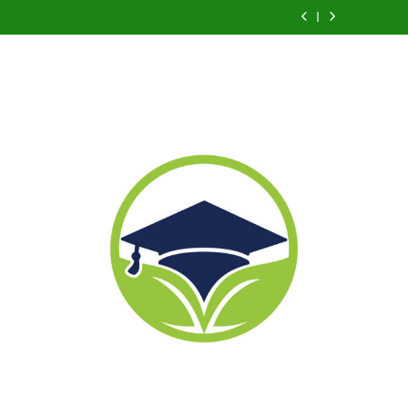
Financial
and
Universitas
at
Financial
and
Universitas
Opportunities
and
Aid
Support
Katolik
Universitas
Aid
Support
Katolik
at
Financial
at
at
Widya
Katolik
at
at
Widya
Universitas
Aid
Universitas
Universitas
Mandala
Widya
Universitas
Universitas
Mandala
Katolik
at
Katolik
Katolik
Surabaya
Mandala
Katolik
Katolik
Surabaya
Widya
Universitas
Widya
Widya
on
Surabaya
Widya
Widya
on
Mandala
Katolik
Mandala
Mandala
Local
Mandala
Mandala
Local
Surabaya
Widya
Surabaya
Surabaya
Community
Surabaya
Surabaya
Community
Mandala
Surabaya