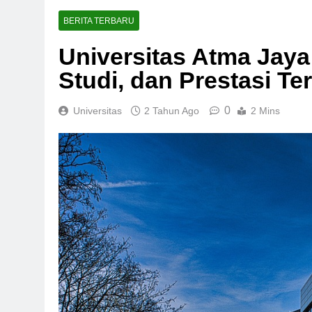
BERITA TERBARU
Universitas Atma Jaya
Studi, dan Prestasi Ter
0
Universitas
2 Tahun Ago
2 Mins