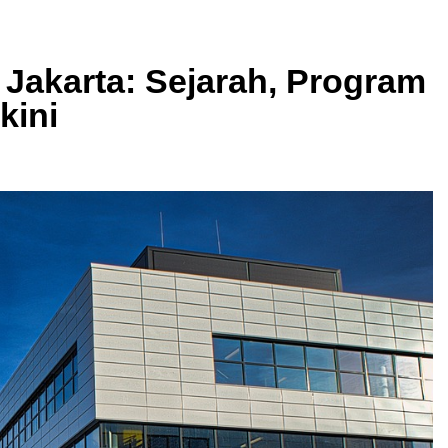
 Jakarta: Sejarah, Program
kini