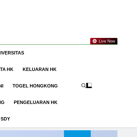
Live Now
IVERSITAS
TA HK
KELUARAN HK
NI
TOGEL HONGKONG
NG
PENGELUARAN HK
 SDY