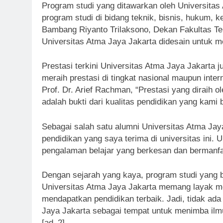
Program studi yang ditawarkan oleh Universitas
program studi di bidang teknik, bisnis, hukum, ke
Bambang Riyanto Trilaksono, Dekan Fakultas Tek
Universitas Atma Jaya Jakarta didesain untuk 
Prestasi terkini Universitas Atma Jaya Jakarta ju
meraih prestasi di tingkat nasional maupun inte
Prof. Dr. Arief Rachman, “Prestasi yang diraih 
adalah bukti dari kualitas pendidikan yang kami 
Sebagai salah satu alumni Universitas Atma Jay
pendidikan yang saya terima di universitas ini.
pengalaman belajar yang berkesan dan bermanfaa
Dengan sejarah yang kaya, program studi yang be
Universitas Atma Jaya Jakarta memang layak men
mendapatkan pendidikan terbaik. Jadi, tidak a
Jaya Jakarta sebagai tempat untuk menimba ilm
[ad_2]