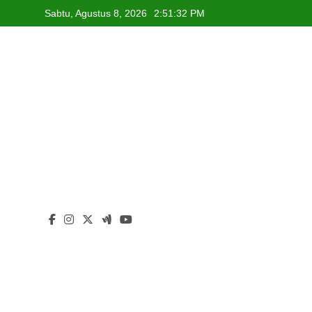
Skip
Sabtu, Agustus 8, 2026
2:51:34 PM
to
content