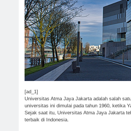
[ad_1]
Universitas Atma Jaya Jakarta adalah salah satu
universitas ini dimulai pada tahun 1960, ketik
Sejak saat itu, Universitas Atma Jaya Jakarta t
terbaik di Indonesia.