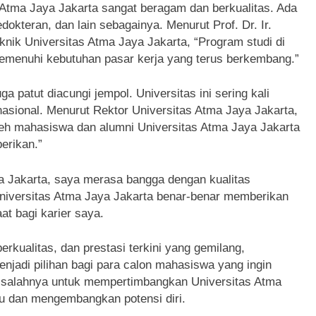
 Atma Jaya Jakarta sangat beragam dan berkualitas. Ada
dokteran, dan lain sebagainya. Menurut Prof. Dr. Ir.
nik Universitas Atma Jaya Jakarta, “Program studi di
memenuhi kebutuhan pasar kerja yang terus berkembang.”
ga patut diacungi jempol. Universitas ini sering kali
rnasional. Menurut Rektor Universitas Atma Jaya Jakarta,
oleh mahasiswa dan alumni Universitas Atma Jaya Jakarta
berikan.”
a Jakarta, saya merasa bangga dengan kualitas
 Universitas Atma Jaya Jakarta benar-benar memberikan
t bagi karier saya.
rkualitas, dan prestasi terkini yang gemilang,
jadi pilihan bagi para calon mahasiswa yang ingin
da salahnya untuk mempertimbangkan Universitas Atma
u dan mengembangkan potensi diri.