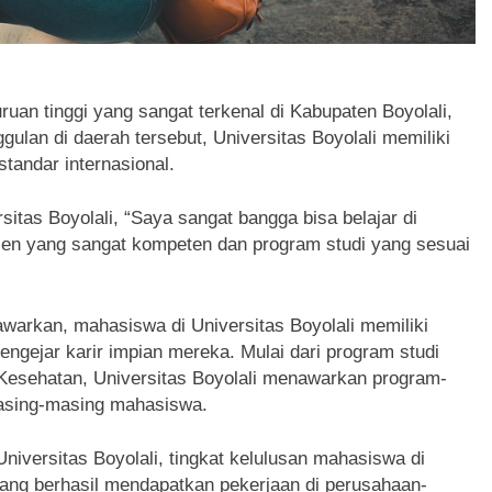
ruan tinggi yang sangat terkenal di Kabupaten Boyolali,
gulan di daerah tersebut, Universitas Boyolali memiliki
tandar internasional.
tas Boyolali, “Saya sangat bangga bisa belajar di
osen yang sangat kompeten dan program studi yang sesuai
warkan, mahasiswa di Universitas Boyolali memiliki
ngejar karir impian mereka. Mulai dari program studi
Kesehatan, Universitas Boyolali menawarkan program-
asing-masing mahasiswa.
Universitas Boyolali, tingkat kelulusan mahasiswa di
 yang berhasil mendapatkan pekerjaan di perusahaan-