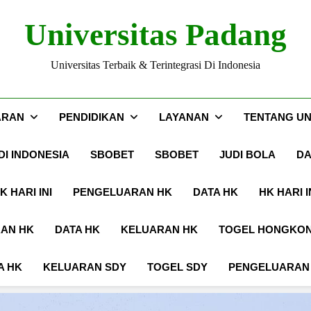
Universitas Padang
Universitas Terbaik & Terintegrasi Di Indonesia
ARAN
PENDIDIKAN
LAYANAN
TENTANG UN
DI INDONESIA
SBOBET
SBOBET
JUDI BOLA
DA
K HARI INI
PENGELUARAN HK
DATA HK
HK HARI I
AN HK
DATA HK
KELUARAN HK
TOGEL HONGKO
A HK
KELUARAN SDY
TOGEL SDY
PENGELUARAN