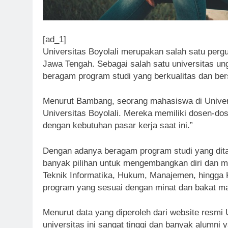
[ad_1]
Universitas Boyolali merupakan salah satu pergu
Jawa Tengah. Sebagai salah satu universitas ung
beragam program studi yang berkualitas dan bers
Menurut Bambang, seorang mahasiswa di Universi
Universitas Boyolali. Mereka memiliki dosen-d
dengan kebutuhan pasar kerja saat ini.”
Dengan adanya beragam program studi yang dita
banyak pilihan untuk mengembangkan diri dan me
Teknik Informatika, Hukum, Manajemen, hingga 
program yang sesuai dengan minat dan bakat m
Menurut data yang diperoleh dari website resmi 
universitas ini sangat tinggi dan banyak alumni