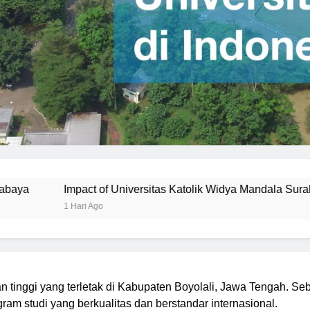
rsitas Katolik Widya Mandala Surabaya on Local Community
n tinggi yang terletak di Kabupaten Boyolali, Jawa Tengah. Seb
gram studi yang berkualitas dan berstandar internasional.