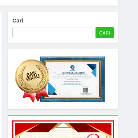
Cari
CARI