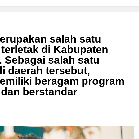
merupakan salah satu
 terletak di Kabupaten
. Sebagai salah satu
i daerah tersebut,
memiliki beragam program
s dan berstandar